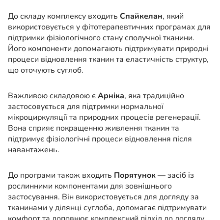
До складу комплексу входить
Спайкелан
, який
використовується у фітотерапевтичних програмах для
підтримки фізіологічного стану сполучної тканини.
Його компоненти допомагають підтримувати природні
процеси відновлення тканин та еластичність структур,
що оточують суглоб.
Важливою складовою є
Арніка
, яка традиційно
застосовується для підтримки нормальної
мікроциркуляції та природних процесів регенерації.
Вона сприяє покращенню живлення тканин та
підтримує фізіологічні процеси відновлення після
навантажень.
До програми також входить
Порятунок
— засіб із
рослинними компонентами для зовнішнього
застосування. Він використовується для догляду за
тканинами у ділянці суглоба, допомагає підтримувати
комфорт та доповнює комплексний підхід до догляду