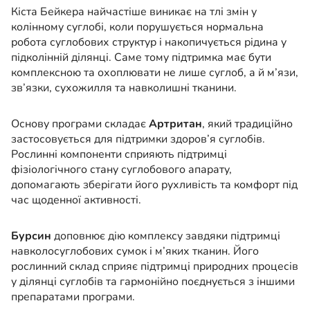
Кіста Бейкера найчастіше виникає на тлі змін у
колінному суглобі, коли порушується нормальна
робота суглобових структур і накопичується рідина у
підколінній ділянці. Саме тому підтримка має бути
комплексною та охоплювати не лише суглоб, а й м’язи,
зв’язки, сухожилля та навколишні тканини.
Основу програми складає
Артритан
, який традиційно
застосовується для підтримки здоров’я суглобів.
Рослинні компоненти сприяють підтримці
фізіологічного стану суглобового апарату,
допомагають зберігати його рухливість та комфорт під
час щоденної активності.
Бурсин
доповнює дію комплексу завдяки підтримці
навколосуглобових сумок і м’яких тканин. Його
рослинний склад сприяє підтримці природних процесів
у ділянці суглобів та гармонійно поєднується з іншими
препаратами програми.