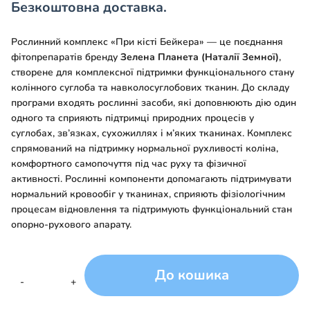
Безкоштовна доставка.
Рослинний комплекс «При кісті Бейкера» — це поєднання
фітопрепаратів бренду
Зелена Планета (Наталії Земної)
,
створене для комплексної підтримки функціонального стану
колінного суглоба та навколосуглобових тканин. До складу
програми входять рослинні засоби, які доповнюють дію один
одного та сприяють підтримці природних процесів у
суглобах, зв’язках, сухожиллях і м’яких тканинах. Комплекс
спрямований на підтримку нормальної рухливості коліна,
комфортного самопочуття під час руху та фізичної
активності. Рослинні компоненти допомагають підтримувати
нормальний кровообіг у тканинах, сприяють фізіологічним
процесам відновлення та підтримують функціональний стан
опорно-рухового апарату.
До кошика
Рослинний
-
+
комплекс