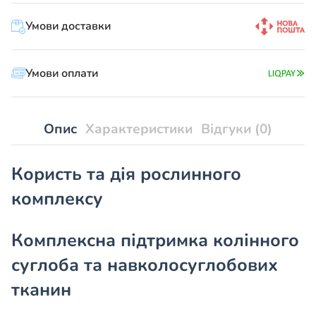
№66
«При
Умови доставки
кістах
Бейкера»
кількість
Умови оплати
Опис
Характеристики
Відгуки (0)
Користь та дія рослинного
комплексу
Комплексна підтримка колінного
суглоба та навколосуглобових
тканин