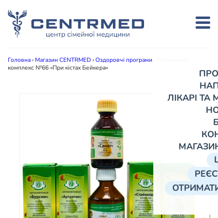
Головна
›
Магазин CENTRMED
›
Оздоровчі програми
›
Рослинний
комплекс №66 «При кістах Бейкера»
ПРО
НА
ЛІКАРІ ТА
Н
КО
МАГАЗИ
РЕЄС
ОТРИМАТИ