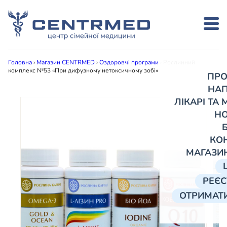
Головна
›
Магазин CENTRMED
›
Оздоровчі програми
›
Рослинний
комплекс №53 «При дифузному нетоксичному зобі»
ПРО
НА
ЛІКАРІ ТА
Н
КО
МАГАЗИ
РЕЄС
ОТРИМАТИ