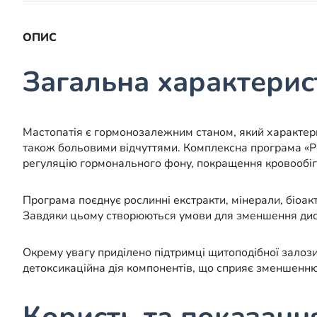
ОПИС
Загальна характерис
Мастопатія є гормонозалежним станом, який характери
також больовими відчуттями. Комплексна програма «Ро
регуляцію гормонального фону, покращення кровообіг
Програма поєднує рослинні екстракти, мінерали, біоак
Завдяки цьому створюються умови для зменшення диск
Окрему увагу приділено підтримці щитоподібної залоз
детоксикаційна дія компонентів, що сприяє зменшенн