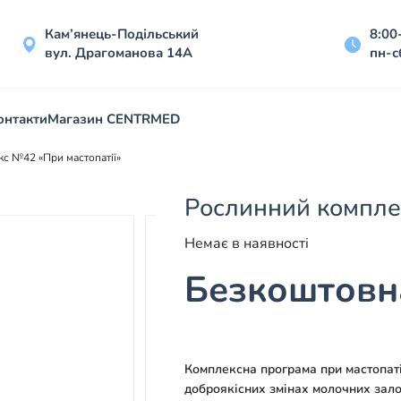
Кам’янець-Подільський
8:00
вул. Драгоманова 14А
пн-с
онтакти
Магазин CENTRMED
с №42 «При мастопатії»
Рослинний компле
Немає в наявності
Безкоштовна
Комплексна програма при мастопаті
доброякісних змінах молочних зало