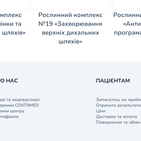
омплекс
Рослинний комплекс
Рослинн
інки та
№19 «Захворювання
«Анти
 шляхів»
верхніх дихальних
програм
шляхів»
О НАС
ПАЦІЄНТАМ
арі та медперсонал
Записатись на прийо
прямки CENTRMED
Отримати результати 
ини центру
Ціни
тифікати
Доставка та оплата
Повернення та обмін