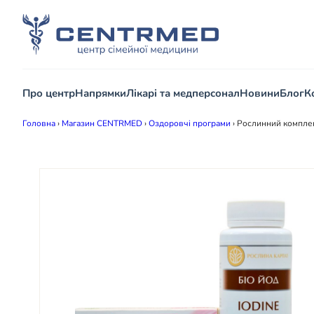
Про центр
Напрямки
Лікарі та медперсонал
Новини
Блог
К
Головна
›
Магазин CENTRMED
›
Оздоровчі програми
›
Рослинний комплек