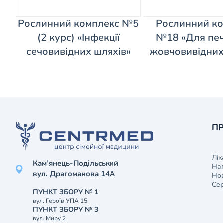
Рослинний комплекс №5
Рослинний к
(2 курс) «Інфекції
№18 «Для печ
сечовивідних шляхів»
жовчовивідних
ПР
Лік
Кам’янець-Подільський
На
вул. Драгоманова 14А
Нов
Сер
ПУНКТ ЗБОРУ № 1
вул. Героїв УПА 15
ПУНКТ ЗБОРУ № 3
вул. Миру 2