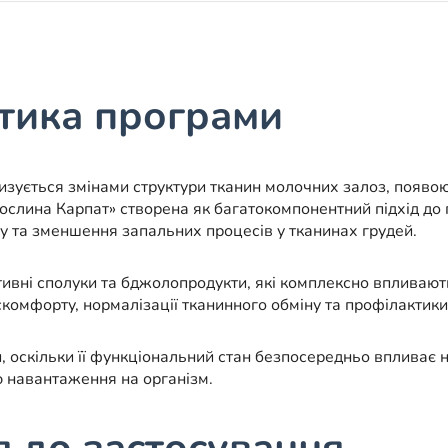
тика програми
зується змінами структури тканин молочних залоз, появою 
слина Карпат» створена як багатокомпонентний підхід до 
у та зменшення запальних процесів у тканинах грудей.
тивні сполуки та бджолопродукти, які комплексно впливают
омфорту, нормалізації тканинного обміну та профілактики
и, оскільки її функціональний стан безпосередньо впливає
ю навантаження на організм.