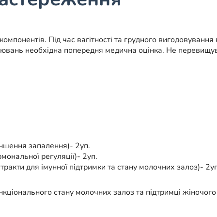
компонентів. Під час вагітності та грудного вигодовування
рювань необхідна попередня медична оцінка. Не перевищу
ншення запалення)- 2уп.
рмональної регуляції)- 2уп.
стракти для імунної підтримки та стану молочних залоз)- 2уп
ціонального стану молочних залоз та підтримці жіночого 