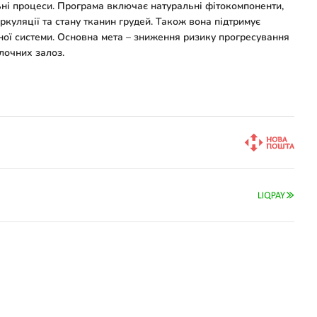
льні процеси. Програма включає натуральні фітокомпоненти,
куляції та стану тканин грудей. Також вона підтримує
нної системи. Основна мета – зниження ризику прогресування
олочних залоз.