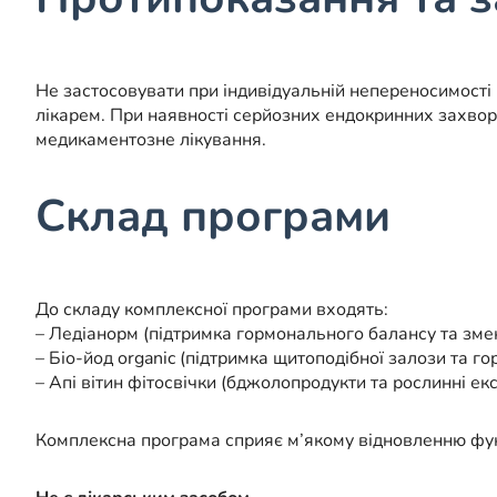
Не застосовувати при індивідуальній непереносимості 
лікарем. При наявності серйозних ендокринних захво
медикаментозне лікування.
Склад програми
До складу комплексної програми входять:
– Ледіанорм (підтримка гормонального балансу та зме
– Біо-йод organic (підтримка щитоподібної залози та го
– Апі вітин фітосвічки (бджолопродукти та рослинні ек
Комплексна програма сприяє м’якому відновленню функ