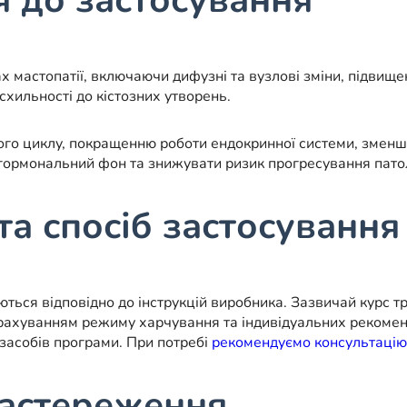
я до застосування
астопатії, включаючи дифузні та вузлові зміни, підвищену
хильності до кістозних утворень.
ого циклу, покращенню роботи ендокринної системи, зменш
ормональний фон та знижувати ризик прогресування патоло
та спосіб застосування
ться відповідно до інструкцій виробника. Зазвичай курс тр
урахуванням режиму харчування та індивідуальних рекомен
засобів програми. При потребі
рекомендуємо консультацію
застереження