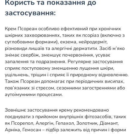
Користь та показання до
застосування:
Крем Псореан особливо ефективний при хронічних
шкірних захворюваннях, таких як псоріаз (включно з
суглобовими формами), екзема, нейродерміт,
різновиди лишаїв та алергічні дерматити. Засіб м’яко
знімає свербіж, зменшує почервоніння, усуває
запалення та подразнення. Регулярне застосування
сприяє поступовому зменшенню лущення шкіри,
ущільнень, тріщин і сприяє її природному відновленню.
Також Псореан допомагає при періодичних висипах,
пов’язаних зі стресом, сезонними загостреннями або
аутоімунними процесами.
Зовнішнє застосування крему рекомендовано
поєднувати з прийомом внутрішніх фітозасобів, таких
як Псорепол, Алергін, Гепахол, Золотник, Діамант,
Арніка, Гемосан – підбір залежить від причин і форми