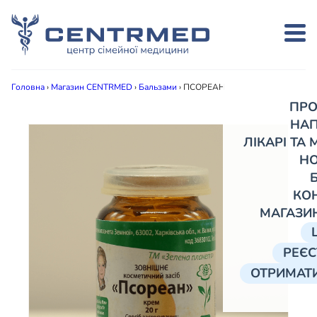
Головна
›
Магазин CENTRMED
›
Бальзами
›
ПСОРЕАН
ПРО
НА
ЛІКАРІ ТА
Н
КО
МАГАЗИ
РЕЄС
ОТРИМАТИ