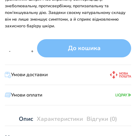
знеболювальну, протисвербіжну, протизапальну та
пом’якшувальну дію. Завдяки своєму натуральному складу
він не лише зменшує симптоми, а й сприяє відновленню
захисного бар’єру шкіри.
До кошика
ПСОРЕАН
-
+
кількість
Умови доставки
Умови оплати
Опис
Характеристики
Відгуки (0)