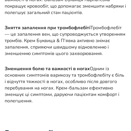
покращує кровообіг, що допомагає зменшити набряки і
полегшує загальний стан пацієнтів.
Зняття запалення при тромбофлебіті
Тромбофлебіт
— це запалення вен, що супроводжується утворенням
тромбів. Крем Буквица & П’явка активно знімає
запалення, сприяючи швидшому відновленню і
зменшенню симптомів цього захворювання.
Зменшення болю та важкості в ногах
Одним із
основних симптомів варикозу та тромбофлебіту є біль
і відчуття тяжкості в ногах, особливо після довгого
перебування на ногах. Крем-бальзам ефективно
зменшує ці симптоми, даруючи пацієнтам комфорт і
полегшення.