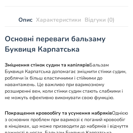
Опис
Характеристики
Відгуки (0)
Основні переваги бальзаму
Буквиця Карпатська
Зміцнення стінок судин та капілярів
Бальзам
Буквиця Карпатська допомагає зміцнити стінки судин,
роблячи їх більш еластичними і стійкими до
навантажень. Це важливо при варикозному
розширенні вен, коли стінки судин стають слабкими і
не можуть ефективно виконувати свою функцію.
Покращення кровообігу та усунення набряків
Однією
з основних проблем при варикозі є поганий кровообіг
в кінцівках, що може призводити до набряків і відчуття
важкості в ногах. Бальзам Буквиця Карпатська