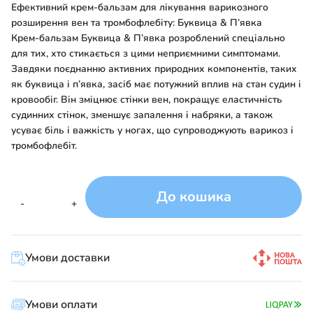
Ефективний крем-бальзам для лікування варикозного
розширення вен та тромбофлебіту: Буквица & П’явка
Крем-бальзам Буквица & П’явка розроблений спеціально
для тих, хто стикається з цими неприємними симптомами.
Завдяки поєднанню активних природних компонентів, таких
як буквица і п’явка, засіб має потужний вплив на стан судин і
кровообіг. Він зміцнює стінки вен, покращує еластичність
судинних стінок, зменшує запалення і набряки, а також
усуває біль і важкість у ногах, що супроводжують варикоз і
тромбофлебіт.
До кошика
Бальзам
-
+
Буквиця
Карпатська
Рослина
Умови доставки
Карпат
50
мл
Умови оплати
кількість