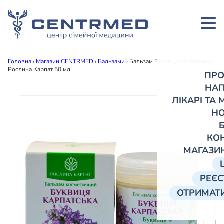
Головна
›
Магазин CENTRMED
›
Бальзами
›
Бальзам Буквиця Карпатська
Рослина Карпат 50 мл
ПРО
НА
ЛІКАРІ ТА
Н
КО
МАГАЗИ
РЕЄС
ОТРИМАТИ