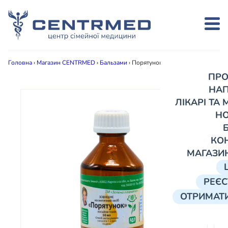
Головна
›
Магазин CENTRMED
›
Бальзами
›
Порятунок
ПРО
НА
ЛІКАРІ ТА
Н
КО
МАГАЗИ
РЕЄС
ОТРИМАТИ