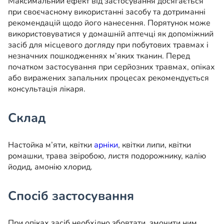
Максимальний ефект від застосування досягається
при своєчасному використанні засобу та дотриманні
рекомендацій щодо його нанесення. Порятунок може
використовуватися у домашній аптечці як допоміжний
засіб для місцевого догляду при побутових травмах і
незначних пошкодженнях м’яких тканин. Перед
початком застосування при серйозних травмах, опіках
або виражених запальних процесах рекомендується
консультація лікаря.
Склад
Настойка м’яти, квітки
арніки
, квітки липи, квітки
ромашки, трава звіробою, листя подорожнику, калію
йодид, амонію хлорид.
Спосіб застосування
При опіках засіб необхідно збовтати, змочити ним