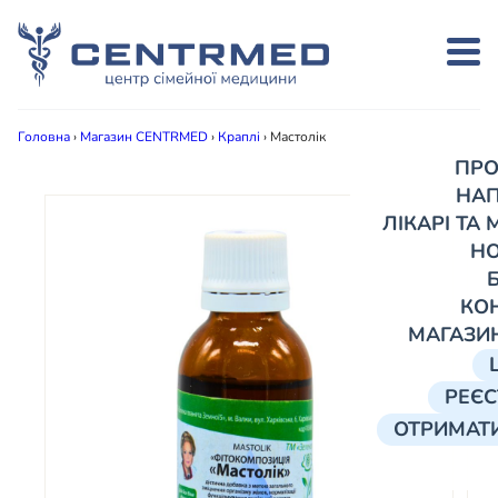
Головна
›
Магазин CENTRMED
›
Краплі
›
Мастолік
ПРО
НА
ЛІКАРІ ТА
Н
КО
МАГАЗИ
РЕЄС
ОТРИМАТИ