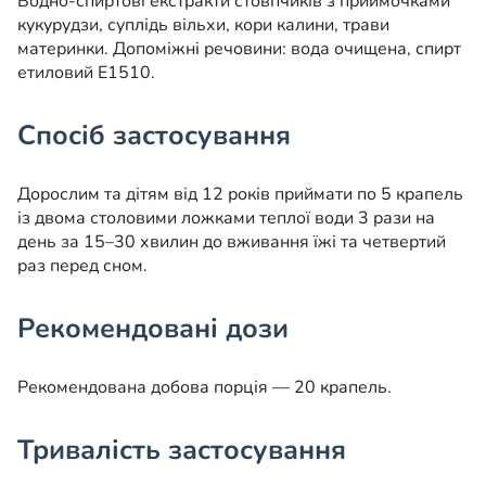
Водно-спиртові екстракти стовпчиків з приймочками
кукурудзи, суплідь вільхи, кори калини, трави
материнки. Допоміжні речовини: вода очищена, спирт
етиловий Е1510.
Спосіб застосування
Дорослим та дітям від 12 років приймати по 5 крапель
із двома столовими ложками теплої води 3 рази на
день за 15–30 хвилин до вживання їжі та четвертий
раз перед сном.
Рекомендовані дози
Рекомендована добова порція — 20 крапель.
Тривалість застосування