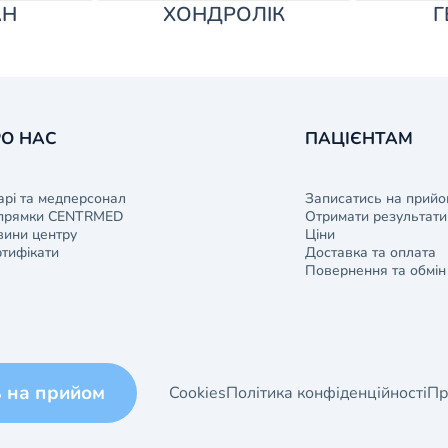
АН
ХОНДРОЛІК
Г
О НАС
ПАЦІЄНТАМ
арі та медперсонал
Записатись на прийо
прямки CENTRMED
Отримати результати 
ини центру
Ціни
тифікати
Доставка та оплата
Повернення та обмін
ь на прийом
Cookies
Політика конфіденційності
Пр