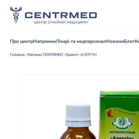
Про центр
Напрямки
Лікарі та медперсонал
Новини
Блог
К
Головна
›
Магазин CENTRMED
›
Краплі
›
АЛЕРГІН