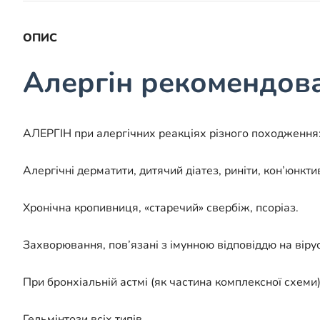
ОПИС
Алергін рекомендова
АЛЕРГІН при алергічних реакціях різного походження: 
Алергічні дерматити, дитячий діатез, риніти, кон’юнктив
Хронічна кропивниця, «старечий» свербіж, псоріаз.
Захворювання, пов’язані з імунною відповіддю на віру
При бронхіальній астмі (як частина комплексної схеми)
Гельмінтози всіх типів.