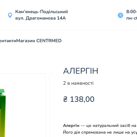
Кам’янець-Подільський
8:00
вул. Драгоманова 14А
пн-с
онтакти
Магазин CENTRMED
АЛЕРГІН
2 в наявності
₴
138,00
Алергін
— це натуральний засіб на 
Його дія спрямована не лише на усу