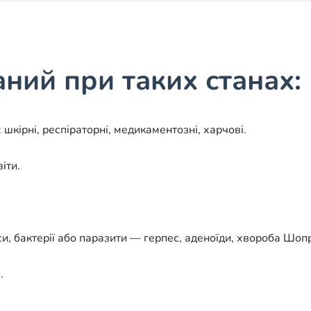
ний при таких станах:
шкірні, респіраторні, медикаментозні, харчові.
іти.
си, бактерії або паразити — герпес, аденоїди, хвороба Шоп
.