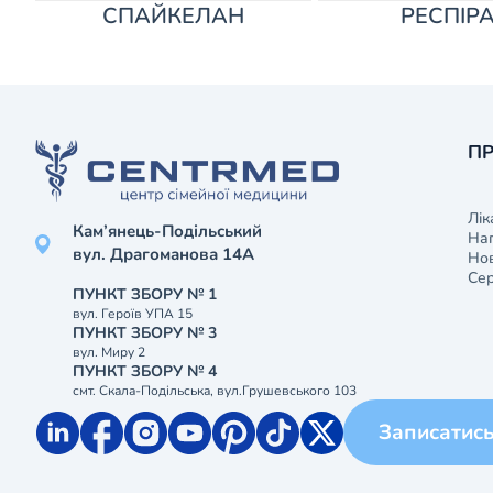
СПАЙКЕЛАН
РЕСПІР
ПР
Лік
Кам’янець-Подільський
На
вул. Драгоманова 14А
Нов
Сер
ПУНКТ ЗБОРУ № 1
вул. Героїв УПА 15
ПУНКТ ЗБОРУ № 3
вул. Миру 2
ПУНКТ ЗБОРУ № 4
смт. Скала-Подільська, вул.Грушевського 103
Записатис