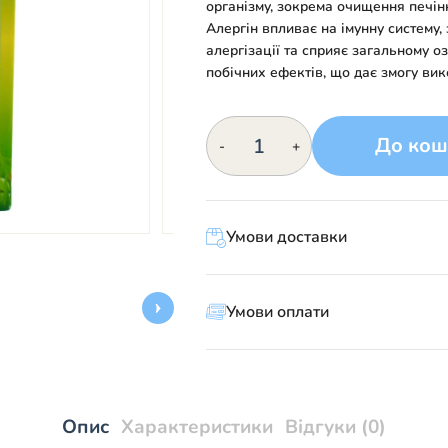
організму, зокрема очищення печін
Алергін впливає на імунну систему,
алергізації та сприяє загальному о
побічних ефектів, що дає змогу вико
АЛЕРГІН
До кош
-
+
кількість
Умови доставки
Умови оплати
Опис
Характеристики
Відгуки (0)