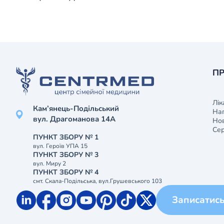
ПР
Лік
Кам’янець-Подільський
На
вул. Драгоманова 14А
Нов
Сер
ПУНКТ ЗБОРУ № 1
вул. Героїв УПА 15
ПУНКТ ЗБОРУ № 3
вул. Миру 2
ПУНКТ ЗБОРУ № 4
смт. Скала-Подільська, вул.Грушевського 103
Записатис