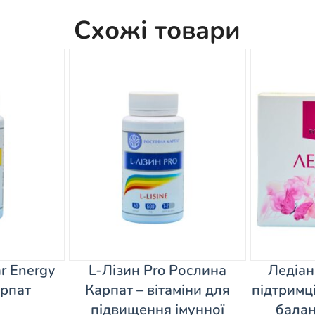
Схожі товари
ar Energy
L-Лізин Pro Рослина
Ледіан
рпат
Карпат – вітаміни для
підтримц
підвищення імунної
балан