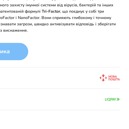
ого захисту імунної системи від вірусів, бактерій та інших
апатентованій формулі
Tri-Factor
, що поєднує у собі три
voFactor і NanoFactor. Вони сприяють глибокому і точному
знавати загрози, швидко активізувати відповідь і зберігати
ез виснаження.
ика