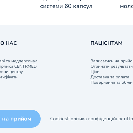
системи 60 капсул
моло
О НАС
ПАЦІЄНТАМ
арі та медперсонал
Записатись на прийо
прямки CENTRMED
Отримати результати 
ини центру
Ціни
тифікати
Доставка та оплата
Повернення та обмін
ь на прийом
Cookies
Політика конфіденційності
Пр