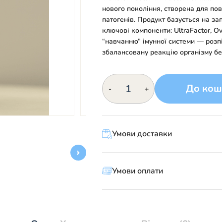
нового покоління, створена для повн
патогенів. Продукт базується на з
ключові компоненти: UltraFactor, O
“навчанню” імунної системи — розпі
збалансовану реакцію організму б
4Life,
До кош
-
+
Transfer
Factor
Tri-
Factor
Formula,
Умови доставки
Трансфер
Фактор
кількість
Умови оплати