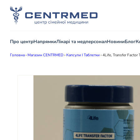
Про центр
Напрямки
Лікарі та медперсонал
Новини
Блог
К
Головна
›
Магазин CENTRMED
›
Капсули І Таблетки
›
4Life, Transfer Facto