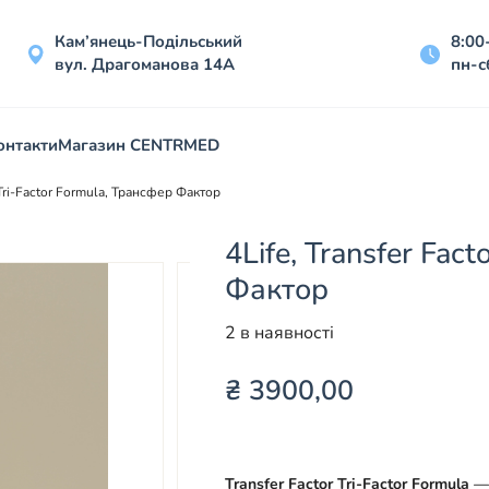
Кам’янець-Подільський
8:00
вул. Драгоманова 14А
пн-с
онтакти
Магазин CENTRMED
r Tri-Factor Formula, Трансфер Фактор
4Life, Transfer Fac
Фактор
2 в наявності
₴
3900,00
Transfer Factor Tri-Factor Formula
— 