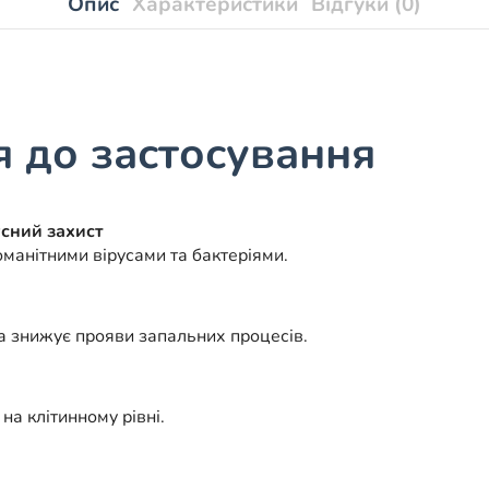
Опис
Характеристики
Відгуки (0)
я до застосування
усний захист
оманітними вірусами та бактеріями.
та знижує прояви запальних процесів.
а клітинному рівні.