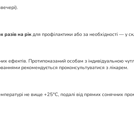
вечері).
 разів на рік
для профілактики або за необхідності — у скл
их ефектів. Протипоказаний особам з індивідуальною чутл
юваннями рекомендується проконсультуватися з лікарем.
температурі не вище +25°C, подалі від прямих сонячних про