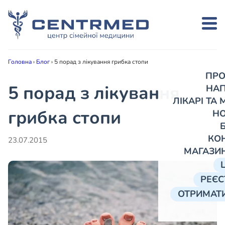
Головна
›
Блог
›
5 порад з лікування грибка стопи
ПРО
5 порад з лікування
НА
ЛІКАРІ ТА
грибка стопи
Н
КО
23.07.2015
МАГАЗИ
РЕЄС
ОТРИМАТИ