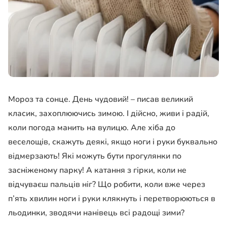
Мороз та сонце. День чудовий! – писав великий
класик, захоплюючись зимою. І дійсно, живи і радій,
коли погода манить на вулицю. Але хіба до
веселощів, скажуть деякі, якщо ноги і руки буквально
відмерзають! Які можуть бути прогулянки по
засніженому парку! А катання з гірки, коли не
відчуваєш пальців ніг? Що робити, коли вже через
п’ять хвилин ноги і руки клякнуть і перетворюються в
льодинки, зводячи нанівець всі радощі зими?