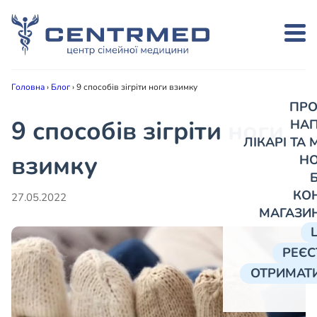
Головна
›
Блог
›
9 способів зігріти ноги взимку
ПРО
9 способів зігріти ноги
НА
ЛІКАРІ ТА
взимку
Н
КО
27.05.2022
МАГАЗИ
РЕЄС
ОТРИМАТИ