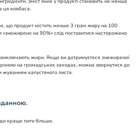
нгредієнти, зміст яких у продукті становить не менше
а ця ковбаса.
чає, що продукт містить менше 3 грам жиру на 100
ками «знежирено на 90%» слід поставитися насторожено
що виключають жири. Якщо ви дотримуєтеся знежиреної
ю вороною на громадських заходах, можна звернутися до
ги жуванням капустяного листа.
зданною.
оди краще пити більше.