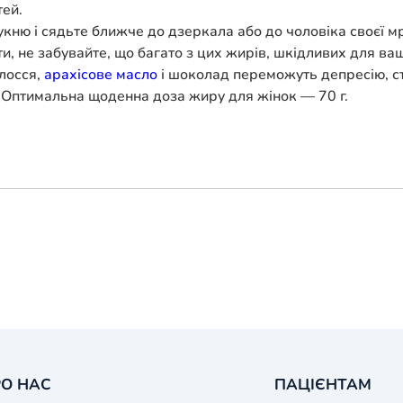
тей.
кню і сядьте ближче до дзеркала або до чоловіка своєї мрі
ти, не забувайте, що багато з цих жирів, шкідливих для ва
олосся,
арахісове масло
і шоколад переможуть депресію, ст
. Оптимальна щоденна доза жиру для жінок — 70 г.
О НАС
ПАЦІЄНТАМ