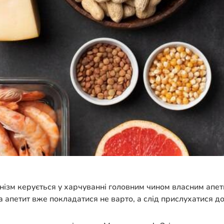
ганізм керується у харчуванні головним чином власним апет
а апетит вже покладатися не варто, а слід прислухатися до