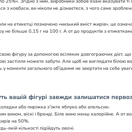
 25%». Згідно з ним, виробники зобов’язані вказувати ті і
я з ковбаси, ви ніколи не дізнаєтеся, з чого саме зроблен
оли на етикетці позначено «низький вміст жирів», це озна
иру не більше 0,15 г на 100 г. А от до продуктів з етикет
.
і свою фігуру за допомогою всіляких довгограючих дієт, 
вяткові застілля можете забути. Але щоб не виглядати біло
іть у моменти загального об’їдання не звертати на себе ува
уть вашій фігурі завжди залишатися перво
коладки або пиріжка з’їжте яблуко або апельсин.
 вином, віскі і бренді. Біле вино менш калорійне. А от в
жирів на 50%.
ь-якій кількості підійдуть овочі.