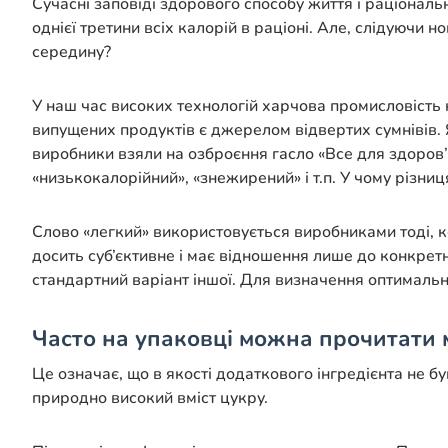
Сучасні заповіді здорового способу життя і раціонал
однієї третини всіх калорій в раціоні. Але, слідуючи
середину?
У наш час високих технологій харчова промисловість
випущених продуктів є джерелом відвертих сумнівів. 
виробники взяли на озброєння гасло «Все для здоров’
«низькокалорійний», «знежирений» і т.п. У чому різниц
Слово «легкий» використовується виробниками тоді, ко
досить суб’єктивне і має відношення лише до конкрет
стандартний варіант іншої. Для визначення оптимальн
Часто на упаковці можна прочитати м
Це означає, що в якості додаткового інгредієнта не б
природно високий вміст цукру.