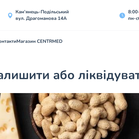
Кам’янець-Подільський
8:00
вул. Драгоманова 14А
пн-с
онтакти
Магазин CENTRMED
алишити або ліквідува