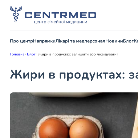
Про центр
Напрямки
Лікарі та медперсонал
Новини
Блог
К
Головна
›
Блог
›
Жири в продуктах: залишити або ліквідувати?
Жири в продуктах: з