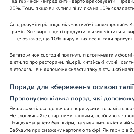
Під терміном «Інгредієнти» варто враховувати «Правило
25%. Тому, якщо ви купили піцу, яка на 10% складаєтьс
Слід розуміти різницю між «легкий» і «знежирений». К
грамів. Знежирені це ті продукти, в яких міститься ж
— це означає, що 10% жиру в них все ж таки присутні
Багато жінок сьогодні прагнуть підтримувати у форм
дієти, то про ресторани, піцерії, китайські кухні і с
дієтолога, і він допоможе скласти таку дієту, щоб нав
Поради для збереження осикою талії
Пропонуємо кілька порад, які допомож
Якщо захотілося до вечора перекусити, то замість шо
Не зловживайте спиртними напоями, особливо червоним
Птицю краще їсти без шкіри, це зменшить вміст у ній 
Забудьте про смажену картоплю та фрі. Як гарнір в буд