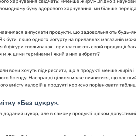
ьного харчування свідчать: «Менше жиру!» Згідно з науко
 новомодному буму здорового харчування, ми більше переїда
 навчилася випускати продукти, що задовольняють будь-як
Як бути, якщо одного йогурту на прилавках магазинів мож
я й фігури споживача» і привласнюють своїй продукції баг
я між цими термінами і який з них вибрати?
ли вони хочуть підкреслити, що в продукті менше жирів і 
ного бренду. Насправді цілком може виявитися, що «легкий
ого вмісту калорій в продукті корисно порівнювати таблиц
ітку «Без цукру».
ув доданий цукор, але в самому продукті цілком допустими