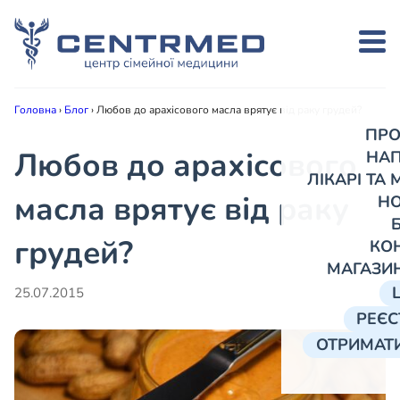
Головна
›
Блог
›
Любов до арахісового масла врятує від раку грудей?
ПРО
Любов до арахісового
НА
ЛІКАРІ ТА
масла врятує від раку
Н
грудей?
КО
МАГАЗИ
25.07.2015
РЕЄС
ОТРИМАТИ