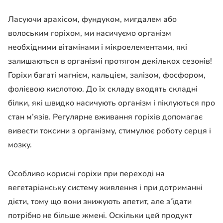
Ласуючи арахісом, фундуком, мигдалем або
волоським горіхом, ми насичуємо організм
необхідними вітамінами і мікроелементами, які
залишаються в організмі протягом декількох сезонів!
Горіхи багаті магнієм, кальцієм, залізом, фосфором,
фолієвою кислотою. До їх складу входять складні
білки, які швидко насичують організм і піклуються про
стан м’язів. Регулярне вживання горіхів допомагає
вивести токсини з організму, стимулює роботу серця і
мозку.
Особливо корисні горіхи при переході на
вегетаріанську систему живлення і при дотриманні
дієти, тому що вони знижують апетит, але з’їдати
потрібно не більше жмені. Оскільки цей продукт