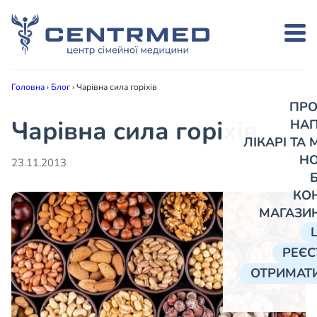
Головна
›
Блог
›
Чарівна сила горіхів
ПРО
Чарівна сила горіхів
НА
ЛІКАРІ ТА
Н
23.11.2013
КО
МАГАЗИ
РЕЄС
ОТРИМАТИ