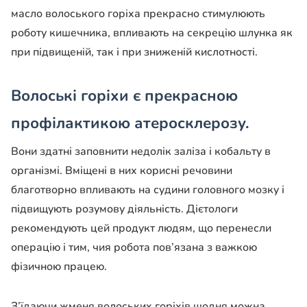
масло волоського горіха прекрасно стимулюють
роботу кишечника, впливають на секрецію шлунка як
при підвищеній, так і при зниженій кислотності.
Волоські горіхи є прекрасною
профілактикою атеросклерозу.
Вони здатні заповнити недолік заліза і кобальту в
організмі. Вміщені в них корисні речовини
благотворно впливають на судини головного мозку і
підвищують розумову діяльність. Дієтологи
рекомендують цей продукт людям, що перенесли
операцію і тим, чия робота пов’язана з важкою
фізичною працею.
З’їдаючи жменя волоських горіхів щодня можна