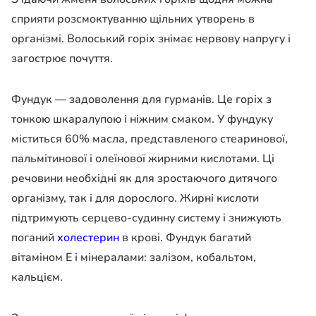
сприяти розсмоктуванню щільних утворень в
організмі. Волоський горіх знімає нервову напругу і
загострює почуття.
Фундук — задоволення для гурманів. Це горіх з
тонкою шкаралупою і ніжним смаком. У фундуку
міститься 60% масла, представленого стеаринової,
пальмітинової і олеїнової жирними кислотами. Ці
речовини необхідні як для зростаючого дитячого
організму, так і для дорослого. Жирні кислоти
підтримують серцево-судинну систему і знижують
поганий
холестерин
в крові. Фундук багатий
вітаміном Е і мінералами: залізом, кобальтом,
кальцієм.