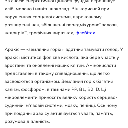
За своєю енергетичної цінності фундук перевищує
хліб, молоко і навіть шоколад. Він корисний при
порушеннях серцевої системи, варикозному
розширенні вен, збільшенні передміхурової залози,
недокрів’ї, трофічних виразках,
флебітах.
Арахіс — «земляний горіх», здатний тамувати голод. У
арахісі міститься фолієва кислота, яка бере участь у
зростанні та оновленні наших клітин. Амінокислоти
представлені в такому співвідношенні, що легко
засвоюються організмом. Земляний горіх багатий
калієм, фосфором, вітамінами РР, В1, В2, D. Ці
мікроелементи приносять велику користь серцево-
судинній, м’язовій системи, мозку, печінці. Ось чому
при поїданні арахісу активізується увага, пам’ять,
розумова діяльність.