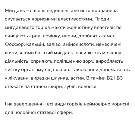
Мигдаль – ласощі недешеві, але його дорожнеча
окупається корисними властивостями. Плоди
мигдалевого горіха мають жовчогінну властивістю,
очищають кров, печінку, нирки, дроблять камені.
Фосфор, кальцій, залізо, амінокислоти, ненасичені
жири, якими багатий мигдаль, посилюють мозкову
діяльність, сприяють поліпшенню зору, виробляють
чистку організму від шлаків. Також вони допомагають
у лікуванні виразки шлунка, астми. Вітаміни В2 і В3
стежать за станом шкіри, зубів, волосся.
І на завершення – всі види горіхів неймовірно корисні
для чоловічої статевої сфери.