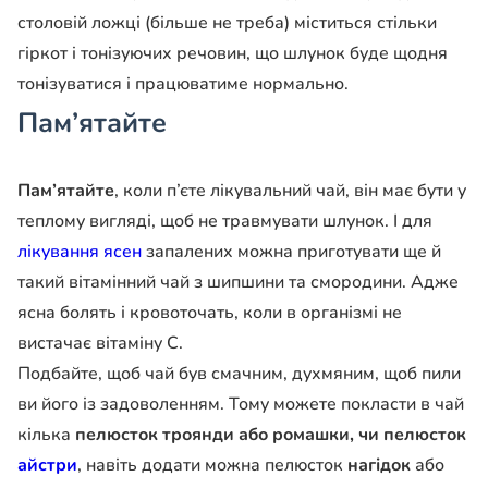
столовій ложці (більше не треба) міститься стільки
гіркот і тонізуючих речовин, що шлунок буде щодня
тонізуватися і працюватиме нормально.
Пам’ятайте
Пам’ятайте
, коли п’єте лікувальний чай, він має бути у
теплому вигляді, щоб не травмувати шлунок. І для
лікування ясен
запалених можна приготувати ще й
такий вітамінний чай з шипшини та смородини. Адже
ясна болять і кровоточать, коли в організмі не
вистачає вітаміну С.
Подбайте, щоб чай був смачним, духмяним, щоб пили
ви його із задоволенням. Тому можете покласти в чай
кілька
пелюсток троянди або ромашки, чи пелюсток
айстри
, навіть додати можна пелюсток
нагідок
або