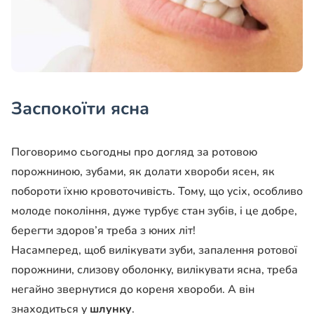
Заспокоїти ясна
Поговоримо сьогодны про догляд за ротовою
порожниною, зубами, як долати хвороби ясен, як
побороти їхню кровоточивість. Тому, що усіх, особливо
молоде покоління, дуже турбує стан зубів, і це добре,
берегти здоров’я треба з юних літ!
Насамперед, щоб вилікувати зуби, запалення ротової
порожнини, слизову оболонку, вилікувати ясна, треба
негайно звернутися до кореня хвороби. А він
знаходиться у
шлунку
.