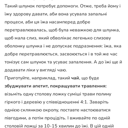
Такий шлунок потребує допомоги. Отже, треба йому і
їжу здорову давати, аби вона усувала запальні
процеси, аби ця їжа насамперед добре
перетравлювалась, щоб була неважкою для шлунка,
щоб мала слиз, який обволікає легенько слизову
оболонку шлунка і не допускає подразнення: їжа, яка
добре перетравлюється, засвоюється і в той же час
тонізує сам шлунок та усуває запалення. А до їжі ще й
додавати ліки у вигляді чаю.
Приготуйте, наприклад, такий
чай
, що буде
збуджувати апетит, покращувати травлення:
візьміть одну столову ложку суміші трави полину
гіркого і деревію у співвідношенні 4:1. Заваріть
однією склянкою окропу, поставте настоюватися
півгодини, а потім процідіть. І вживайте по одній
столовій ложці за 10-15 хвилин до їжі. В цій одній