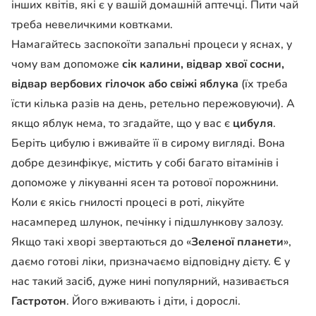
інших квітів, які є у вашій домашній аптечці. Пити чай
треба невеличкими ковтками.
Намагайтесь заспокоїти запальні процеси у яснах, у
чому вам допоможе
сік калини, відвар хвої сосни,
відвар вербових гілочок або свіжі яблука
(їх треба
їсти кілька разів на день, ретельно пережовуючи). А
якщо яблук нема, то згадайте, що у вас є
цибуля
.
Беріть цибулю і вживайте її в сирому вигляді. Вона
добре дезинфікує, містить у собі багато вітамінів і
допоможе у лікуванні ясен та ротової порожнини.
Коли є якісь гнилості процесі в роті, лікуйте
насамперед шлунок, печінку і підшлункову залозу.
Якщо такі хворі звертаються до «
Зеленої планети
»,
даємо готові ліки, призначаємо відповідну дієту. Є у
нас такий засіб, дуже нині популярний, називається
Гастротон
. Його вживають і діти, і дорослі.