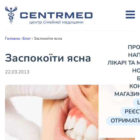
Головна
›
Блог
›
Заспокоїти ясна
ПРО
Заспокоїти ясна
НА
ЛІКАРІ ТА
Н
22.03.2013
КО
МАГАЗИ
РЕЄС
ОТРИМАТИ