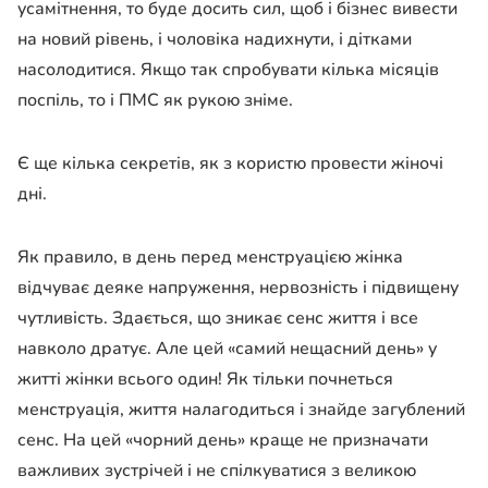
усамітнення, то буде досить сил, щоб і бізнес вивести
на новий рівень, і чоловіка надихнути, і дітками
насолодитися. Якщо так спробувати кілька місяців
поспіль, то і ПМС як рукою зніме.
Є ще кілька секретів, як з користю провести жіночі
дні.
Як правило, в день перед менструацією жінка
відчуває деяке напруження, нервозність і підвищену
чутливість. Здається, що зникає сенс життя і все
навколо дратує. Але цей «самий нещасний день» у
житті жінки всього один! Як тільки почнеться
менструація, життя налагодиться і знайде загублений
сенс. На цей «чорний день» краще не призначати
важливих зустрічей і не спілкуватися з великою