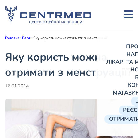
Головна
›
Блог
›
Яку користь можна отримати з менструації?
ПРО
Яку користь можна
НА
ЛІКАРІ ТА
отримати з менструації?
Н
КО
16.01.2014
МАГАЗИ
РЕЄС
ОТРИМАТИ