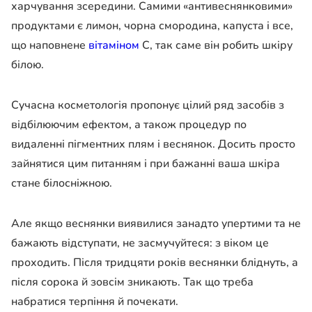
харчування зсередини. Самими «антивеснянковими»
продуктами є лимон, чорна смородина, капуста і все,
що наповнене
вітаміном
С, так саме він робить шкіру
білою.
Сучасна косметологія пропонує цілий ряд засобів з
відбілюючим ефектом, а також процедур по
видаленні пігментних плям і веснянок. Досить просто
зайнятися цим питанням і при бажанні ваша шкіра
стане білосніжною.
Але якщо веснянки виявилися занадто упертими та не
бажають відступати, не засмучуйтеся: з віком це
проходить. Після тридцяти років веснянки бліднуть, а
після сорока й зовсім зникають. Так що треба
набратися терпіння й почекати.