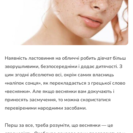
Наявність ластовиння на обличчі робить дівчат більш
зворушливими, безпосередніми і додає дитячості. З
цим згодні абсолютно всі, окрім самих власниць
«наліпок сонця», як перекладається з грецької слово
«веснянки». Але якщо веснянки вам докучають і
приносять засмучення, то можна скористатися
перевіреними народними засобами.
Перш за все, треба розуміти, що веснянки — це