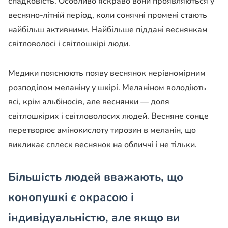
спадковість. Особливо яскраво вони проявляються у
весняно-літній період, коли сонячні промені стають
найбільш активними. Найбільше піддані веснянкам
світловолосі і світлошкірі люди.
Медики пояснюють появу веснянок нерівномірним
розподілом меланіну у шкірі. Меланіном володіють
всі, крім альбіносів, але веснянки — доля
світлошкірих і світловолосих людей. Весняне сонце
перетворює амінокислоту тирозин в меланін, що
викликає сплеск веснянок на обличчі і не тільки.
Більшість людей вважають, що
конопушкі є окрасою і
індивідуальністю, але якщо ви