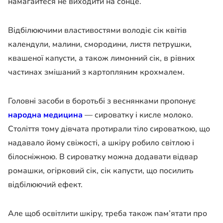
намагайтеся не виходити на сонце.
Відбілюючими властивостями володіє сік квітів
календули, малини, смородини, листя петрушки,
квашеної капусти, а також лимонний сік, в рівних
частинах змішаний з картопляним крохмалем.
Головні засоби в боротьбі з веснянками пропонує
народна медицина
— сироватку і кисле молоко.
Століття тому дівчата протирали тіло сироваткою, що
надавало йому свіжості, а шкіру робило світлою і
білосніжною. В сироватку можна додавати відвар
ромашки, огірковий сік, сік капусти, що посилить
відбілюючий ефект.
Але щоб освітлити шкіру, треба також пам’ятати про