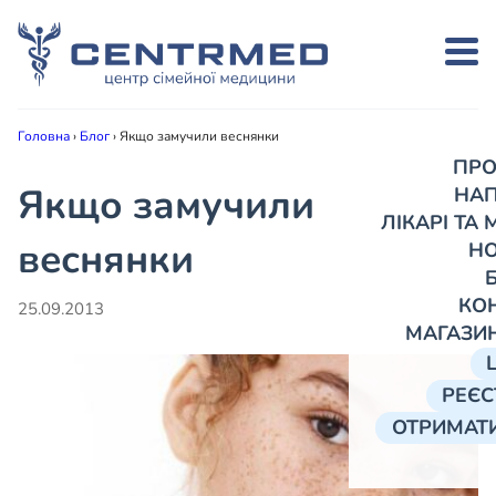
Головна
›
Блог
›
Якщо замучили веснянки
ПРО
Якщо замучили
НА
ЛІКАРІ ТА
веснянки
Н
КО
25.09.2013
МАГАЗИ
РЕЄС
ОТРИМАТИ