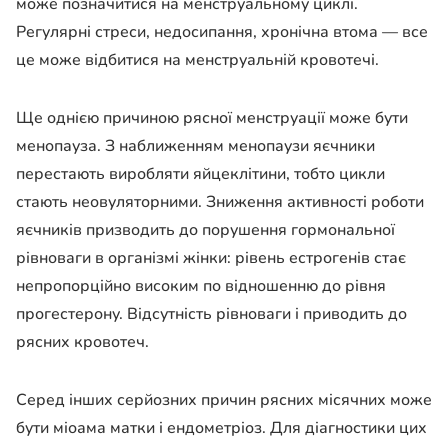
може позначитися на менструальному циклі.
Регулярні стреси, недосипання, хронічна втома — все
це може відбитися на менструальній кровотечі.
Ще однією причиною рясної менструації може бути
менопауза. З наближенням менопаузи яєчники
перестають виробляти яйцеклітини, тобто цикли
стають неовуляторними. Зниження активності роботи
яєчників призводить до порушення гормональної
рівноваги в організмі жінки: рівень естрогенів стає
непропорційно високим по відношенню до рівня
прогестерону. Відсутність рівноваги і приводить до
рясних кровотеч.
Серед інших серйозних причин рясних місячних може
бути міоама матки і ендометріоз. Для діагностики цих