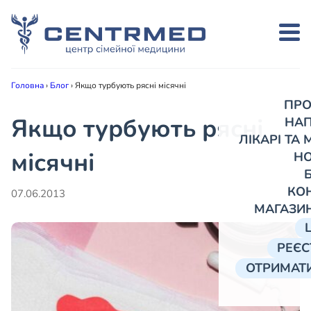
Головна
›
Блог
›
Якщо турбують рясні місячні
ПРО
Якщо турбують рясні
НА
ЛІКАРІ ТА
місячні
Н
КО
07.06.2013
МАГАЗИ
РЕЄС
ОТРИМАТИ