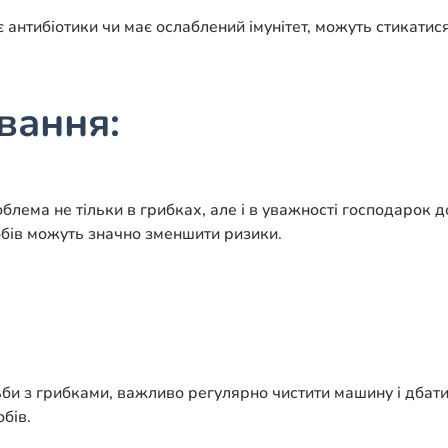
є антибіотики чи має ослаблений імунітет, можуть стикатис
вання:
облема не тільки в грибках, але і в уважності господарок
бів можуть значно зменшити ризики.
и з грибками, важливо регулярно чистити машину і дбати п
бів.