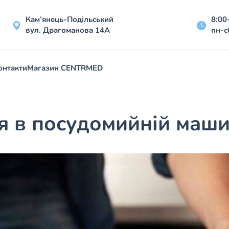
Кам’янець-Подільський
8:00
вул. Драгоманова 14А
пн-с
онтакти
Магазин CENTRMED
ся в посудомийній маши