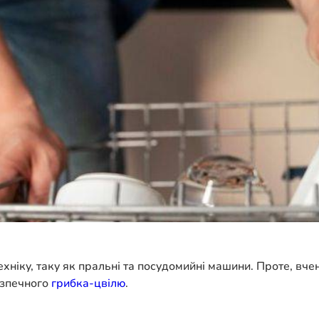
хніку, таку як пральні та посудомийні машини. Проте, вчен
езпечного
грибка-цвілю
.