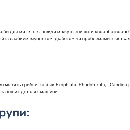
соби для миття не завжди можуть знищити хвороботворні б
із слабким імунітетом, діабетом чи проблемами з кісткам
стять грибки, такі як Exophiala, Rhodotorula, і Candida 
 та інших деталях машини.
рупи: