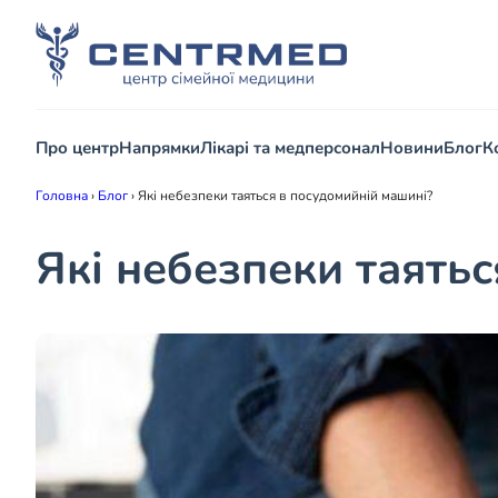
Про центр
Напрямки
Лікарі та медперсонал
Новини
Блог
К
Головна
›
Блог
›
Які небезпеки таяться в посудомийній машині?
Які небезпеки таять