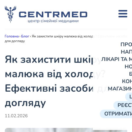
Головна
›
Блог
›
Як захистити шкіру малюка від холоду? Ефективні засоби
для догляду
ПРО
НА
Як захистити шкіру
ЛІКАРІ ТА
Н
малюка від холоду?
КО
Ефективні засоби для
МАГАЗИ
догляду
РЕЄС
ОТРИМАТИ
11.02.2026