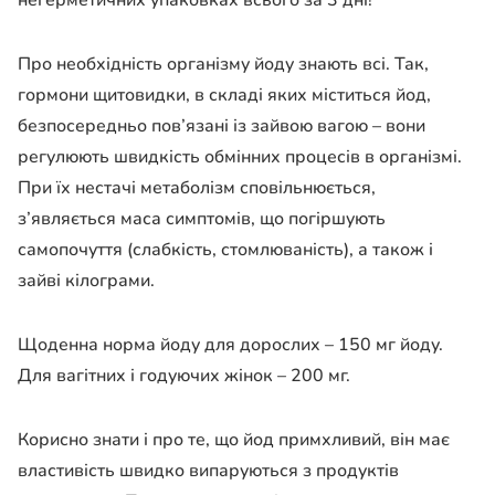
негерметичних упаковках всього за 3 дні!
Про необхідність організму йоду знають всі. Так,
гормони щитовидки, в складі яких міститься йод,
безпосередньо пов’язані із зайвою вагою – вони
регулюють швидкість обмінних процесів в організмі.
При їх нестачі метаболізм сповільнюється,
з’являється маса симптомів, що погіршують
самопочуття (слабкість, стомлюваність), а також і
зайві кілограми.
Щоденна норма йоду для дорослих – 150 мг йоду.
Для вагітних і годуючих жінок – 200 мг.
Корисно знати і про те, що йод примхливий, він має
властивість швидко випаруються з продуктів