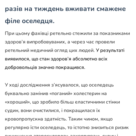
разів на тиждень вживати смажене
філе оселедця.
При цьому фахівці ретельно стежили за показниками
здоров’я випробовуваних, а через час провели
ретельний медичний огляд цих людей.
У результаті
виявилося, що стан здоров’я абсолютно всіх
добровольців значно покращився.
У ході дослідження з’ясувалося, що оселедець
буквально замінив «поганий» холестерин на
«хороший», що зробило більш еластичними стінки
судин, вони очистилися, і покращилася їх
кровопропускна здатність. Таким чином, якщо
регулярно їсти оселедець, то істотно знизиться ризик
виникнення атеросклерозу, захворювань судин і