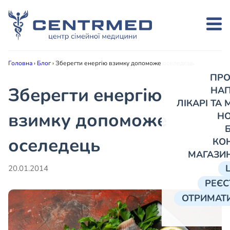
Головна
›
Блог
›
Зберегти енергію взимку допоможе оселедець
ПРО
Зберегти енергію
НА
ЛІКАРІ ТА
взимку допоможе
Н
оселедець
КО
МАГАЗИ
20.01.2014
РЕЄС
ОТРИМАТИ