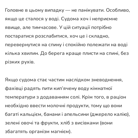
Головне в цьому випадку — не панікувати. Особливо,
якщо це сталося у воді. Судома хоч і неприємне
явище, але тимчасове. У цій ситуації потрібно
постаратися розслабитися, хоч це і складно,
перевернутися на спину і спокійно полежати на воді
кілька хвилин. До берега краще плисти на спині, без
різких рухів.
Якщо судома стає частим наслідком зневоднення,
фахівці радять пити кип’ячену воду кімнатної
температури з додаванням солі. Крім того, в раціон
необхідно ввести молочні продукти, тому що вони
багаті кальцієм, банани і апельсини (джерело калію),
зелені овочі та фрукти, хліб з висівками (вони
збагатять організм магнієм).