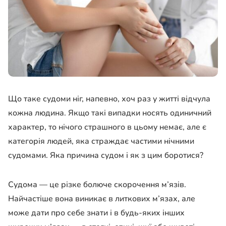
Що таке судоми ніг, напевно, хоч раз у житті відчула
кожна людина. Якщо такі випадки носять одиничний
характер, то нічого страшного в цьому немає, але є
категорія людей, яка страждає частими нічними
судомами. Яка причина судом і як з цим боротися?
Судома — це різке болюче скорочення м’язів.
Найчастіше вона виникає в литкових м’язах, але
може дати про себе знати і в будь-яких інших