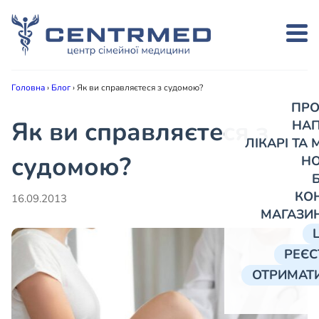
Головна
›
Блог
›
Як ви справляєтеся з судомою?
ПРО
Як ви справляєтеся з
НА
ЛІКАРІ ТА
судомою?
Н
КО
16.09.2013
МАГАЗИ
РЕЄС
ОТРИМАТИ