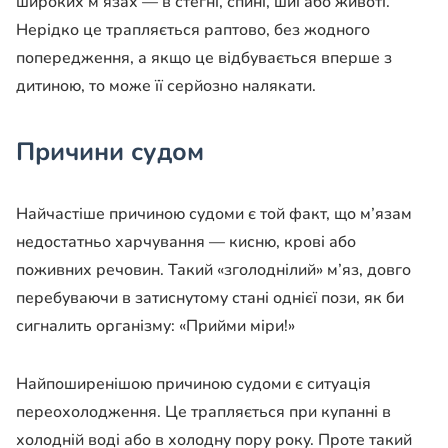
широких м’язах — в стегні, спині, шиї або животі.
Нерідко це трапляється раптово, без жодного
попередження, а якщо це відбувається вперше з
дитиною, то може її серйозно налякати.
Причини судом
Найчастіше причиною судоми є той факт, що м’язам
недостатньо харчування — кисню, крові або
поживних речовин. Такий «зголоднілий» м’яз, довго
перебуваючи в затиснутому стані однієї пози, як би
сигналить організму: «Прийми міри!»
Найпоширенішою причиною судоми є ситуація
переохолодження. Це трапляється при купанні в
холодній воді або в холодну пору року. Проте такий