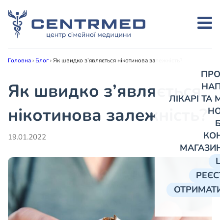
Головна
›
Блог
›
Як швидко з’являється нікотинова залежність?
ПРО
Як швидко з’являється
НА
ЛІКАРІ ТА
нікотинова залежність?
Н
КО
19.01.2022
МАГАЗИ
РЕЄС
ОТРИМАТИ