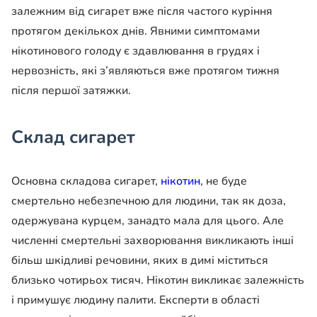
залежним від сигарет вже після частого куріння
протягом декількох днів. Явними симптомами
нікотинового голоду є здавлювання в грудях і
нервозність, які з’являються вже протягом тижня
після першої затяжки.
Склад сигарет
Основна складова сигарет,
нікотин
, не буде
смертельно небезпечною для людини, так як доза,
одержувана курцем, занадто мала для цього. Але
численні смертельні захворювання викликають інші
більш шкідливі речовини, яких в димі міститься
близько чотирьох тисяч. Нікотин викликає залежність
і примушує людину палити. Експерти в області