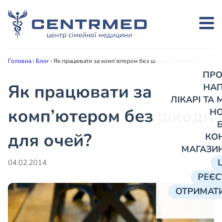
Головна
›
Блог
›
Як працювати за комп’ютером без шкоди для очей?
ПРО
Як працювати за
НА
ЛІКАРІ ТА
комп’ютером без шкоди
Н
для очей?
КО
МАГАЗИ
04.02.2014
РЕЄС
ОТРИМАТИ