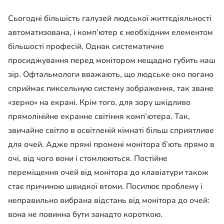
Сьогодні більшість галузей людської життєдіяльності
автоматизована, і комп’ютер є необхідним елементом
більшості професій. Однак систематичне
просиджування перед монітором нещадно губить наш
зір. Офтальмологи вважають, що людське око погано
сприймає пиксельную систему зображення, так зване
«зерно» на екрані. Крім того, для зору шкідливо
прямолінійне екранне світіння комп’ютера. Так,
звичайне світло в освітленій кімнаті більш сприятливе
для очей. Адже прямі промені монітора б’ють прямо в
очі, від чого вони і стомлюються. Постійне
переміщення очей від монітора до клавіатури також
стає причиною швидкої втоми. Посилює проблему і
неправильно вибрана відстань від монітора до очей:
вона не повинна бути занадто короткою.