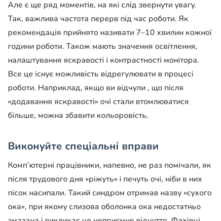
Але є ще ряд моментів, на які слід звернути увагу.
Так, важлива частота перерв під час роботи. Як
рекомендація прийнято називати 7–10 хвилин кожної
години роботи. Також мають значення освітлення,
налаштування яскравості і контрастності монітора.
Все це існує можливість відрегулювати в процесі
роботи. Наприклад, якщо ви відчули , що після
«додавання яскравості» очі стали втомлюватися
більше, можна збавити кольоровість.
Виконуйте спеціальні вправи
Комп’ютерні працівники, напевно, не раз помічали, як
після трудового дня «ріжуть» і печуть очі, ніби в них
пісок насипали. Такий синдром отримав назву «сухого
ока», при якому слизова оболонка ока недостатньо
змазана і викликає це неприємне відчуття. Фахівці