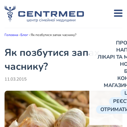
Головна
›
Блог
›
Як позбутися запах часнику?
ПРО
Як позбутися запах
НА
ЛІКАРІ ТА
часнику?
Н
КО
11.03.2015
МАГАЗИ
РЕЄС
ОТРИМАТИ