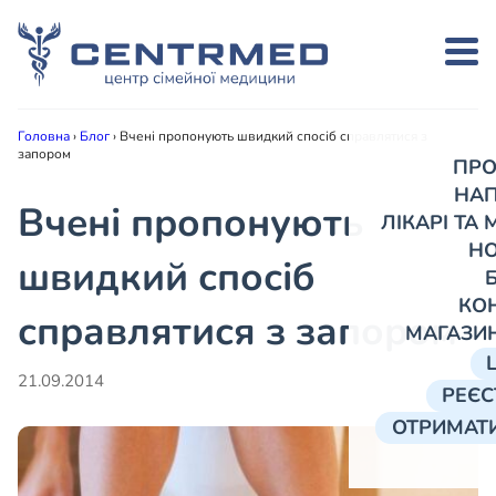
Головна
›
Блог
›
Вчені пропонують швидкий спосіб справлятися з
запором
ПРО
НА
Вчені пропонують
ЛІКАРІ ТА
Н
швидкий спосіб
КО
справлятися з запором
МАГАЗИ
21.09.2014
РЕЄС
ОТРИМАТИ