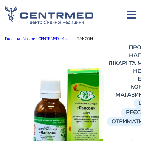
Головна
›
Магазин CENTRMED
›
Краплі
›
ЛАКСОН
ПРО
НА
ЛІКАРІ ТА
Н
КО
МАГАЗИ
РЕЄС
ОТРИМАТИ