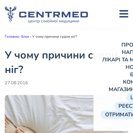
Головна
›
Блог
›
У чому причини судом ніг?
ПРО
У чому причини судом
НА
ЛІКАРІ ТА
ніг?
Н
КО
27.08.2016
МАГАЗИ
РЕЄС
ОТРИМАТИ