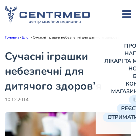
Головна
›
Блог
›
Сучасні іграшки небезпечні для дитячого здоров’я
ПРО
Сучасні іграшки
НА
ЛІКАРІ ТА
небезпечні для
Н
дитячого здоров’я
КО
МАГАЗИ
10.12.2014
РЕЄС
ОТРИМАТИ