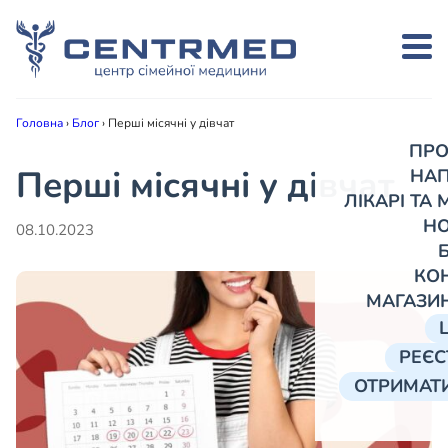
Головна
›
Блог
›
Перші місячні у дівчат
ПРО
Перші місячні у дівчат
НА
ЛІКАРІ ТА
Н
08.10.2023
КО
МАГАЗИ
РЕЄС
ОТРИМАТИ