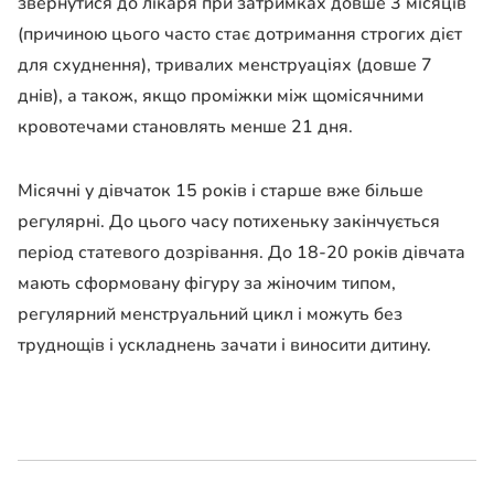
звернутися до лікаря при затримках довше 3 місяців
(причиною цього часто стає дотримання строгих дієт
для схуднення), тривалих менструаціях (довше 7
днів), а також, якщо проміжки між щомісячними
кровотечами становлять менше 21 дня.
Місячні у дівчаток 15 років і старше вже більше
регулярні. До цього часу потихеньку закінчується
період статевого дозрівання. До 18-20 років дівчата
мають сформовану фігуру за жіночим типом,
регулярний менструальний цикл і можуть без
труднощів і ускладнень зачати і виносити дитину.