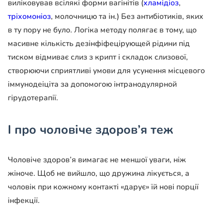
виліковував всілякі форми вагінітів (
хламідіоз
,
тріхомоніоз
, молочницю та ін.) Без антибіотиків, яких
в ту пору не було. Логіка методу полягає в тому, що
масивне кількість дезінфіфецірующей рідини під
тиском відмиває слиз з крипт і складок слизової,
створюючи сприятливі умови для усунення місцевого
іммунодеіціта за допомогою інтранодулярной
гірудотерапії.
І про чоловіче здоров’я теж
Чоловіче здоров’я вимагає не меншої уваги, ніж
жіноче. Щоб не вийшло, що дружина лікується, а
чоловік при кожному контакті «дарує» їй нові порції
інфекції.