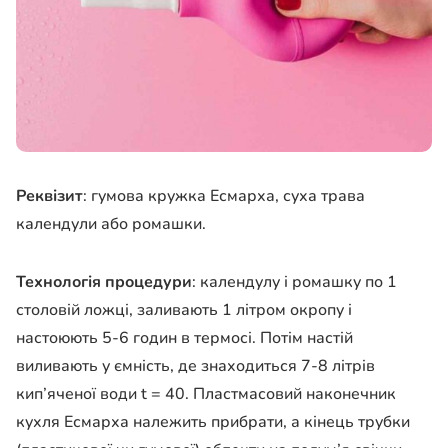
Реквізит
: гумова кружка Есмарха, суха трава
календули або ромашки.
Технологія процедури
: календулу і ромашку по 1
столовій ложці, заливають 1 літром окропу і
настоюють 5-6 годин в термосі. Потім настій
виливають у ємність, де знаходиться 7-8 літрів
кип’яченої води t = 40. Пластмасовий наконечник
кухля Есмарха належить прибрати, а кінець трубки