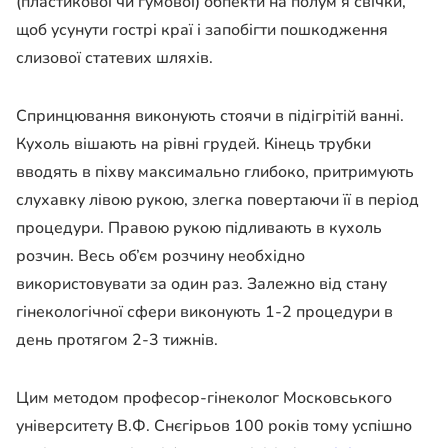
(пластикової чи гумової) обпекти на полум’я свічки,
щоб усунути гострі краї і запобігти пошкодження
слизової статевих шляхів.
Спринцювання виконують стоячи в підігрітій ванні.
Кухоль вішають на рівні грудей. Кінець трубки
вводять в піхву максимально глибоко, притримують
слухавку лівою рукою, злегка повертаючи її в період
процедури. Правою рукою підливають в кухоль
розчин. Весь об’єм розчину необхідно
використовувати за один раз. Залежно від стану
гінекологічної сфери виконують 1-2 процедури в
день протягом 2-3 тижнів.
Цим методом професор-гінеколог Московського
університету В.Ф. Снєгірьов 100 років тому успішно