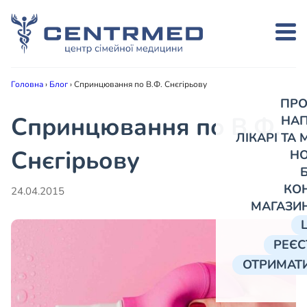
Головна
›
Блог
›
Спринцювання по В.Ф. Снєгірьову
ПРО
Спринцювання по В.Ф.
НА
ЛІКАРІ ТА
Снєгірьову
Н
КО
24.04.2015
МАГАЗИ
РЕЄС
ОТРИМАТИ