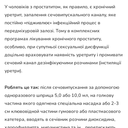
У чоловіків з простатитом, як правило, є хронічний
уретрит, запалення сечовипускального каналу, яке
постійно «підживлює» інфекційний процес в
передміхуровій залозі. Тому в комплексних
програмах лікування хронічного простатиту,
особливо, при супутньої сексуальної дисфункції
доцільно враховувати наявність уретриту і промивати
сечовий канал дезінфікуючими розчинами (інстиляції
уретри).
Роблять це так:
після сечовипускання за допомогою
одноразового шприца 5,0 або 10,0 мл, на голкову
частина якого одягнена спеціальна насадка або 2-3
см клювовідной частини гумового або пластмасового
катетера, вводять в сечівник розчини диоксидина,
хлорофиллипта, мирамистина та ін ., перетискають