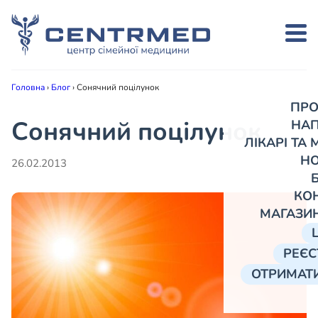
Головна
›
Блог
›
Сонячний поцілунок
ПРО
Сонячний поцілунок
НА
ЛІКАРІ ТА
Н
26.02.2013
КО
МАГАЗИ
РЕЄС
ОТРИМАТИ