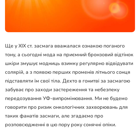
Ще у XIX ст. засмага вважалася ознакою поганого
тону, а сьогодні мода на приємний бронзовий відтінок
шкіри змушує модниць взимку регулярно відвідувати
солярій, а з появою перших променів літнього сонця
підставляти їм свої тіла. Дехто в гонитві за засмагою
забуває про заходи застереження та небезпеку
передозування УФ-випромінювання. Ми не будемо
говорити про ризик онкологічних захворювань для
таких фанатів засмаги, але згадаємо про
розповсюдженні в цю пору року сонячні опіки.