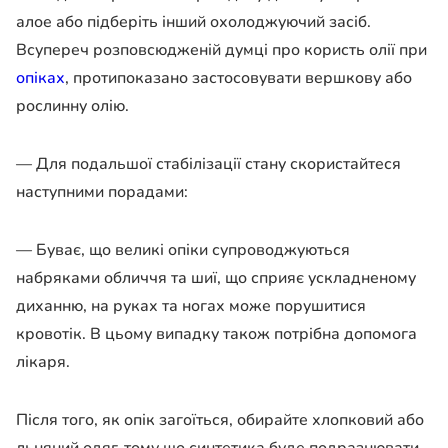
алое або підберіть інший охолоджуючий засіб.
Всупереч розповсюдженій думці про користь олії при
опіках
, протипоказано застосовувати вершкову або
рослинну олію.
— Для подальшої стабілізації стану скористайтеся
наступними порадами:
— Буває, що великі опіки супроводжуються
набряками обличчя та шиї, що сприяє ускладненому
диханню, на руках та ногах може порушитися
кровотік. В цьому випадку також потрібна допомога
лікаря.
Після того, як опік загоїться, обирайте хлопковий або
льняний одяг, тому що синтетика буде подразнювати