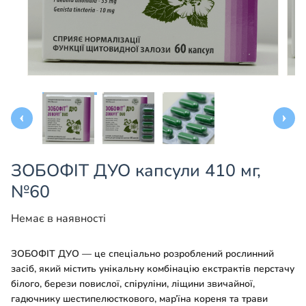
ЗОБОФІТ ДУО капсули 410 мг,
№60
Немає в наявності
ЗОБОФІТ ДУО — це спеціально розроблений рослинний
засіб, який містить унікальну комбінацію екстрактів перстачу
білого, берези повислої, спіруліни, ліщини звичайної,
гадючнику шестипелюсткового, мар’їна кореня та трави