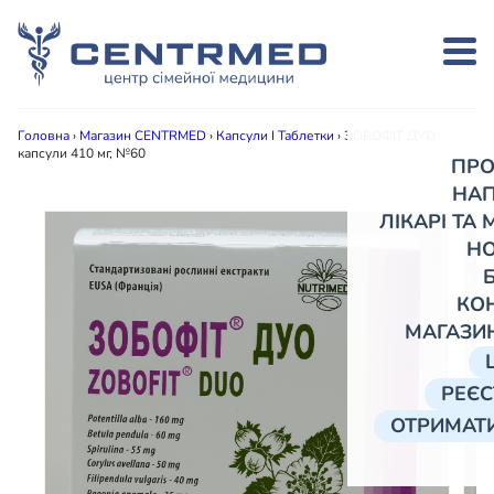
Головна
›
Магазин CENTRMED
›
Капсули І Таблетки
›
ЗОБОФІТ ДУО
капсули 410 мг, №60
ПРО
НА
ЛІКАРІ ТА
Н
КО
МАГАЗИ
РЕЄС
ОТРИМАТИ