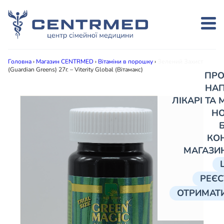
Головна
›
Магазин CENTRMED
›
Вітаміни в порошку
›
Зелений Захист
(Guardian Greens) 27г. – Viterity Global (Вітамакс)
ПРО
НА
ЛІКАРІ ТА
Н
КО
МАГАЗИ
РЕЄС
ОТРИМАТИ