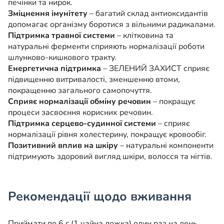
печінки та нирок.
Зміцнення імунітету
– багатий склад антиоксидантів
допомагає організму боротися з вільними радикалами.
Підтримка травної системи
– клітковина та
натуральні ферменти сприяють нормалізації роботи
шлунково-кишкового тракту.
Енергетична підтримка
– ЗЕЛЕНИЙ ЗАХИСТ сприяє
підвищенню витривалості, зменшенню втоми,
покращенню загального самопочуття.
Сприяє нормалізації обміну речовин
– покращує
процеси засвоєння корисних речовин.
Підтримка серцево-судинної системи
– сприяє
нормалізації рівня холестерину, покращує кровообіг.
Позитивний вплив на шкіру
– натуральні компоненти
підтримують здоровий вигляд шкіри, волосся та нігтів.
Рекомендації щодо вживання
Приймати по 6 г (1 чайна ложка) один раз на день,