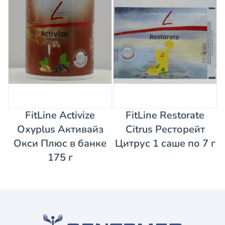
FitLine Activize
FitLine Restorate
Oxyplus Активайз
Citrus Ресторейт
Окси Плюс в банке
Цитрус 1 саше по 7 г
175 г