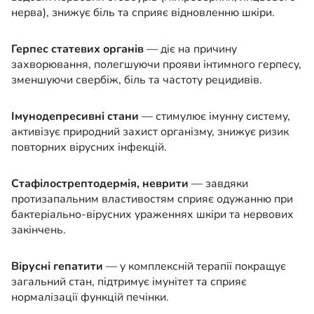
нерва), знижує біль та сприяє відновленню шкіри.
Герпес статевих органів
— діє на причину
захворювання, полегшуючи прояви інтимного герпесу,
зменшуючи свербіж, біль та частоту рецидивів.
Імунодепресивні стани
— стимулює імунну систему,
активізує природний захист організму, знижує ризик
повторних вірусних інфекцій.
Стафілострептодермія, неврити
— завдяки
протизапальним властивостям сприяє одужанню при
бактеріально-вірусних ураженнях шкіри та нервових
закінчень.
Вірусні гепатити
— у комплексній терапії покращує
загальний стан, підтримує імунітет та сприяє
нормалізації функцій печінки.