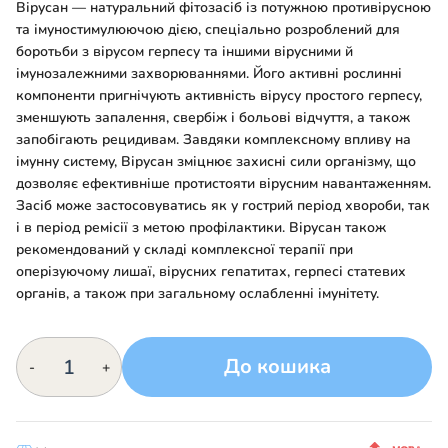
Вірусан — натуральний фітозасіб із потужною противірусною
та імуностимулюючою дією, спеціально розроблений для
боротьби з вірусом герпесу та іншими вірусними й
імунозалежними захворюваннями. Його активні рослинні
компоненти пригнічують активність вірусу простого герпесу,
зменшують запалення, свербіж і больові відчуття, а також
запобігають рецидивам. Завдяки комплексному впливу на
імунну систему, Вірусан зміцнює захисні сили організму, що
дозволяє ефективніше протистояти вірусним навантаженням.
Засіб може застосовуватись як у гострий період хвороби, так
і в період ремісії з метою профілактики. Вірусан також
рекомендований у складі комплексної терапії при
оперізуючому лишаї, вірусних гепатитах, герпесі статевих
органів, а також при загальному ослабленні імунітету.
ВІРУСАН
До кошика
-
+
кількість