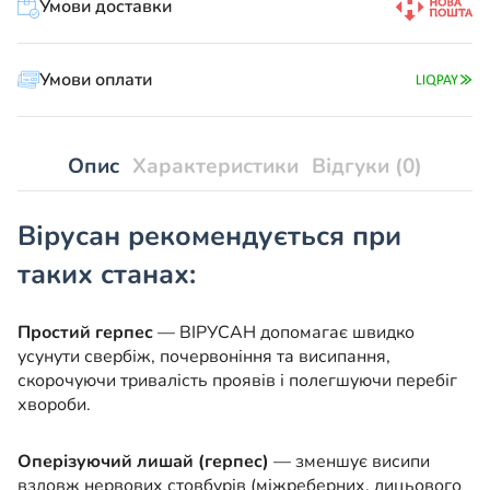
Умови доставки
Умови оплати
Опис
Характеристики
Відгуки (0)
Вірусан рекомендується при
таких станах:
Простий герпес
— ВІРУСАН допомагає швидко
усунути свербіж, почервоніння та висипання,
скорочуючи тривалість проявів і полегшуючи перебіг
хвороби.
Оперізуючий лишай (герпес)
— зменшує висипи
вздовж нервових стовбурів (міжреберних, лицьового