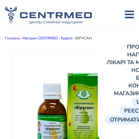
Головна
›
Магазин CENTRMED
›
Краплі
›
ВІРУСАН
ПРО
НА
ЛІКАРІ ТА
Н
КО
МАГАЗИ
РЕЄС
ОТРИМАТИ