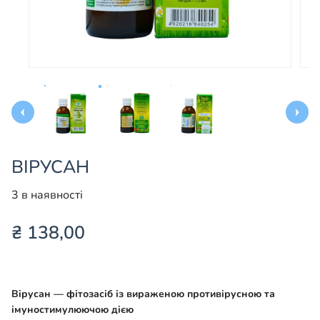
ВІРУСАН
3 в наявності
₴
138,00
Вірусан — фітозасіб із вираженою противірусною та
імуностимулюючою дією