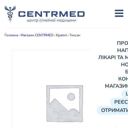
Головна
›
Магазин CENTRMED
›
Краплі
›
Токсан
ПРО
НА
ЛІКАРІ ТА
Н
КО
МАГАЗИ
РЕЄС
ОТРИМАТИ