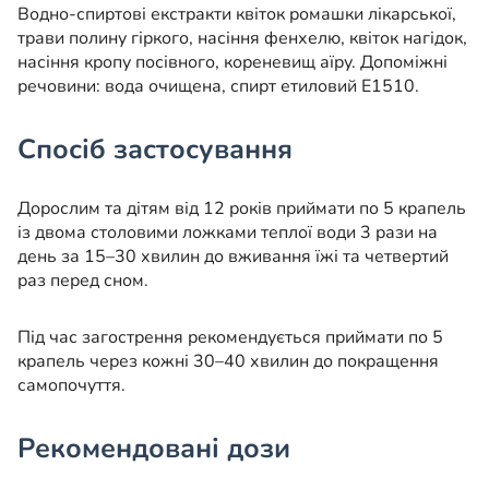
Водно-спиртові екстракти квіток ромашки лікарської,
трави полину гіркого, насіння фенхелю, квіток нагідок,
насіння кропу посівного, кореневищ аїру. Допоміжні
речовини: вода очищена, спирт етиловий Е1510.
Спосіб застосування
Дорослим та дітям від 12 років приймати по 5 крапель
із двома столовими ложками теплої води 3 рази на
день за 15–30 хвилин до вживання їжі та четвертий
раз перед сном.
Під час загострення рекомендується приймати по 5
крапель через кожні 30–40 хвилин до покращення
самопочуття.
Рекомендовані дози