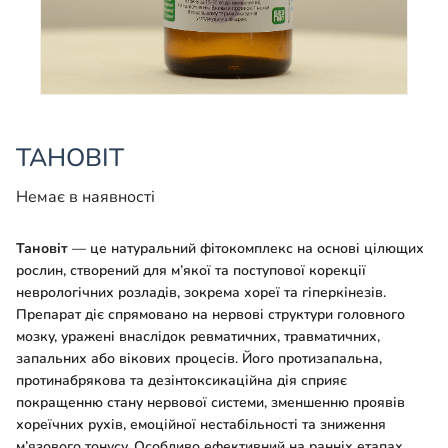
ТАНОВІТ
Немає в наявності
Тановіт
— це натуральний фітокомплекс на основі цілющих
рослин, створений для м’якої та поступової корекції
неврологічних розладів, зокрема хореї та гіперкінезів.
Препарат діє спрямовано на нервові структури головного
мозку, уражені внаслідок ревматичних, травматичних,
запальних або вікових процесів. Його протизапальна,
протинабрякова та дезінтоксикаційна дія сприяє
покращенню стану нервової системи, зменшенню проявів
хореїчних рухів, емоційної нестабільності та зниження
м’язового тонусу. Особливо ефективний на ранніх етапах