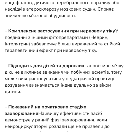
енцефалітів, дитячого церебрального паралічу або
наслідків атеросклерозу мозкових судин. Сприяє
зниженню м’язової збудливості.
–
Комплексне застосування при нервовому тіку
У
поєднанні з іншими фітопрепаратами (Неврин,
Інтелятрин) забезпечує більш виражений та стійкий
терапевтичний ефект при нервовому тіку.
–
Підходить для дітей та дорослих
Тановіт має м’яку
дію, не викликає звикання чи побічних ефектів, тому
може використовуватися у педіатричній практиці —
дозування визначається індивідуально за віком
дитини.
–
Показаний на початкових стадіях
захворювання
Найвищу ефективність засіб
демонструє у ранній фазі захворювання, коли
нейроциркуляторні розлади ще не призвели до