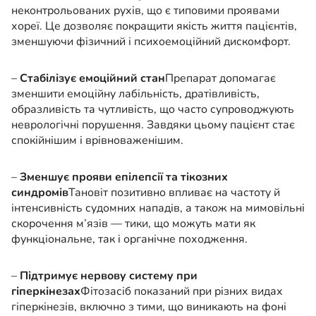
неконтрольованих рухів, що є типовими проявами
хореї. Це дозволяє покращити якість життя пацієнтів,
зменшуючи фізичний і психоемоційний дискомфорт.
–
Стабілізує емоційний стан
Препарат допомагає
зменшити емоційну лабільність, дратівливість,
образливість та чутливість, що часто супроводжують
неврологічні порушення. Завдяки цьому пацієнт стає
спокійнішим і врівноваженішим.
–
Зменшує прояви епілепсії та тікозних
синдромів
Тановіт позитивно впливає на частоту й
інтенсивність судомних нападів, а також на мимовільні
скорочення м’язів — тики, що можуть мати як
функціональне, так і органічне походження.
–
Підтримує нервову систему при
гіперкінезах
Фітозасіб показаний при різних видах
гіперкінезів, включно з тими, що виникають на фоні