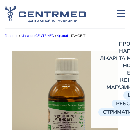
Головна
›
Магазин CENTRMED
›
Краплі
›
ТАНОВІТ
ПРО
НА
ЛІКАРІ ТА
Н
КО
МАГАЗИ
РЕЄС
ОТРИМАТИ