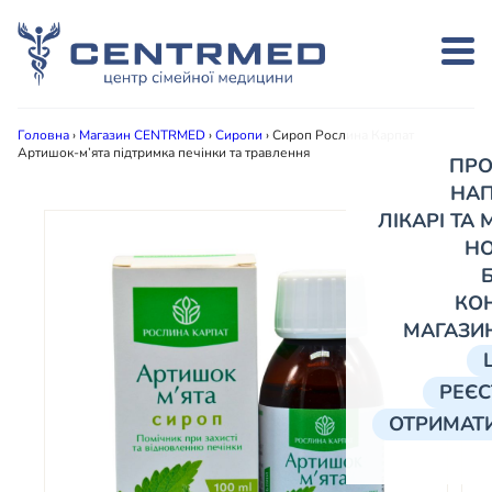
Головна
›
Магазин CENTRMED
›
Сиропи
›
Сироп Рослина Карпат
Артишок-м’ята підтримка печінки та травлення
ПРО
НА
ЛІКАРІ ТА
Н
КО
МАГАЗИ
РЕЄС
ОТРИМАТИ