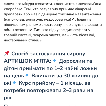
жовчного міхура (гепатити, холецистит, жовчокам’яна
хвороба)
✔ Тим, хто регулярно приймає лікарські
препарати або має підвищене токсичне навантаження
(наприклад, алкоголь, нездорова їжа)
✔ Людям із
підвищеним рівнем холестерину, які хочуть покращити
обмін речовин
✔ Тим, хто відчуває дискомфорт у
травній системі, зокрема здуття, важкість після їжі,
нестабільний стілець
Спосіб застосування сиропу
АРТИШОК М’ЯТА:
Дорослим та
дітям приймати по
1–2 чайні ложки
на день
Вживати
за 30 хвилин до
їжі
Курс прийому –
1 місяць
, за
потреби повторювати 2–3 рази на
рік