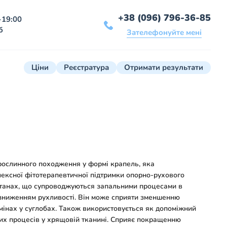
+38 (096) 796-36-85
-19:00
б
Зателефонуйте мені
Ціни
Реєстратура
Отримати результати
рослинного походження у формі крапель, яка
ексної фітотерапевтичної підтримки опорно-рухового
 станах, що супроводжуються запальними процесами в
 зниженням рухливості. Він може сприяти зменшенню
інах у суглобах. Також використовується як допоміжний
их процесів у хрящовій тканині. Сприяє покращенню