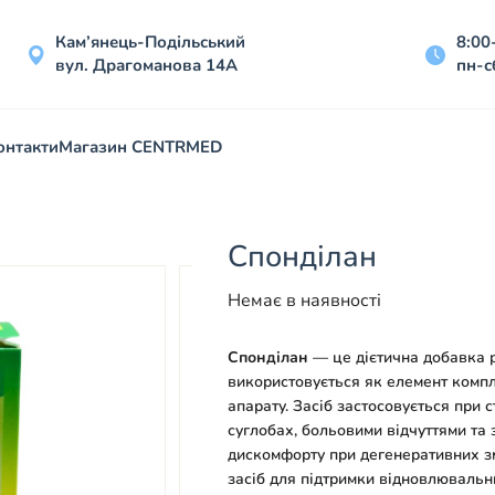
Кам’янець-Подільський
8:00
вул. Драгоманова 14А
пн-с
онтакти
Магазин CENTRMED
Спонділан
Немає в наявності
Спонділан
— це дієтична добавка 
використовується як елемент компл
апарату. Засіб застосовується при
суглобах, больовими відчуттями та
дискомфорту при дегенеративних зм
засіб для підтримки відновлювальн