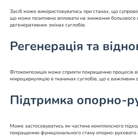
Засіб може використовуватись при станах, що супров
що може позитивно впливати на зниження больового с
дегенеративних змінах суглобів.
Регенерація та відн
Фітокомпозиція може сприяти покращенню процесів відн
мікроциркуляцію в тканинах суглобів, що є важливим 
Підтримка опорно-ру
Може застосовуватись як частина комплексного підход
покращенню функціонального стану опорно-рухового 