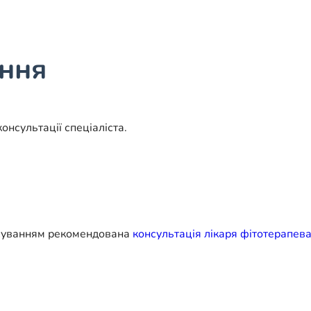
ання
онсультації спеціаліста.
тосуванням рекомендована
консультація лікаря фітотерапева