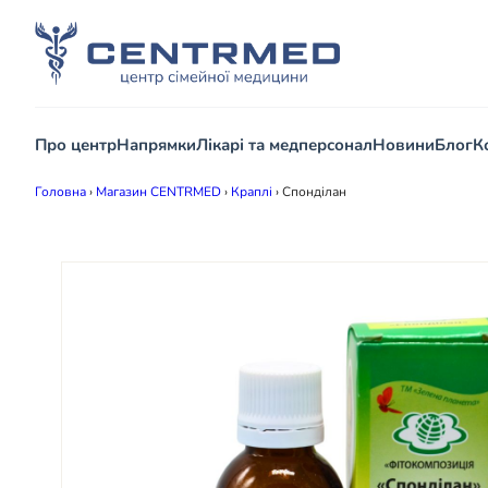
Про центр
Напрямки
Лікарі та медперсонал
Новини
Блог
К
Головна
›
Магазин CENTRMED
›
Краплі
›
Спонділан