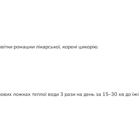
 квітки ромашки лікарської, корені цикорію.
лових ложках теплої води 3 рази на день за 15–30 хв до їж