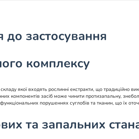
я до застосування
ного комплексу
кладу якої входять рослинні екстракти, що традиційно вик
них компонентів засіб може чинити протизапальну, знебо
функціональних порушеннях суглобів та тканин, що їх оточ
вих та запальних стан