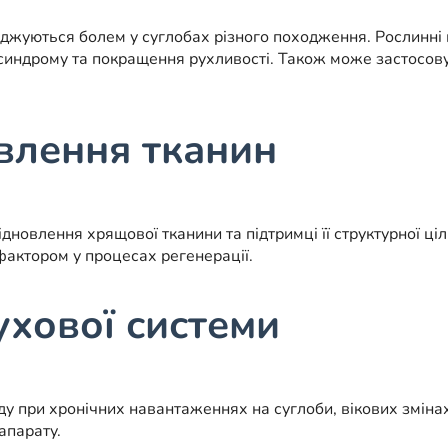
оджуються болем у суглобах різного походження. Рослинн
индрому та покращення рухливості. Також може застосовув
овлення тканин
овлення хрящової тканини та підтримці її структурної ціл
фактором у процесах регенерації.
хової системи
у при хронічних навантаженнях на суглоби, вікових змінах
апарату.