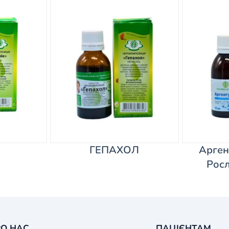
ГЕПАХОЛ
Арген
Росл
О НАС
ПАЦІЄНТАМ