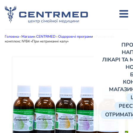
Головна
›
Магазин CENTRMED
›
Оздоровчі програми
›
Рослинний
комплекс №84 «При нетриманні калу»
ПРО
НА
ЛІКАРІ ТА
Н
КО
МАГАЗИ
РЕЄС
ОТРИМАТИ