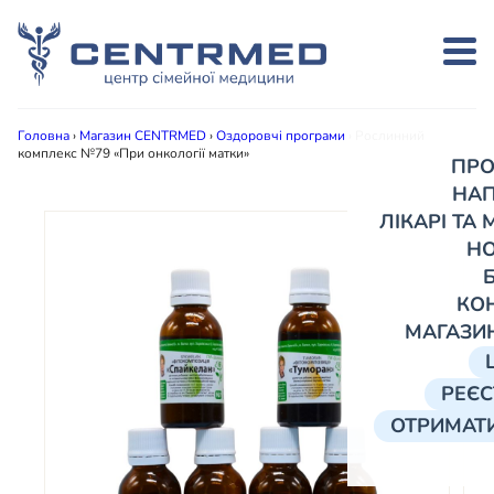
Головна
›
Магазин CENTRMED
›
Оздоровчі програми
›
Рослинний
комплекс №79 «При онкології матки»
ПРО
НА
ЛІКАРІ ТА
Н
КО
МАГАЗИ
РЕЄС
ОТРИМАТИ