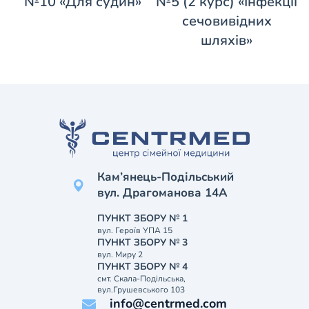
№10 «Для судин»
№5 (2 курс) «Інфекції
сечовивідних
шляхів»
Кам’янець-Подільський
вул. Драгоманова 14А
ПУНКТ ЗБОРУ № 1
вул. Героїв УПА 15
ПУНКТ ЗБОРУ № 3
вул. Миру 2
ПУНКТ ЗБОРУ № 4
смт. Скала-Подільська,
вул.Грушевського 103
info@centrmed.com