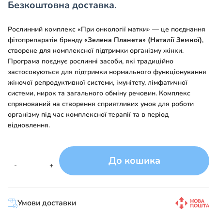
Безкоштовна доставка.
Рослинний комплекс «При онкології матки» — це поєднання
фітопрепаратів бренду
«Зелена Планета» (Наталії Земної)
,
створене для комплексної підтримки організму жінки.
Програма поєднує рослинні засоби, які традиційно
застосовуються для підтримки нормального функціонування
жіночої репродуктивної системи, імунітету, лімфатичної
системи, нирок та загального обміну речовин. Комплекс
спрямований на створення сприятливих умов для роботи
організму під час комплексної терапії та в період
відновлення.
До кошика
Рослинний
-
+
комплекс
№79
«При
Умови доставки
онкології