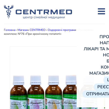
Головна
›
Магазин CENTRMED
›
Оздоровчі програми
›
Рослинний
комплекс №76 «При хронічному гепатиті»
ПРО
НА
ЛІКАРІ ТА
Н
КО
МАГАЗИ
РЕЄС
ОТРИМАТИ