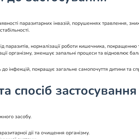
вності паразитарних інвазій, порушеннях травлення, зниже
стабільності.
ід паразитів, нормалізації роботи кишечника, покращенню
ації організму, зменшує запальні процеси та відновлює ба
ь до інфекцій, покращує загальне самопочуття дитини та с
та спосіб застосування
жного засобу.
азитарної дії та очищення організму.