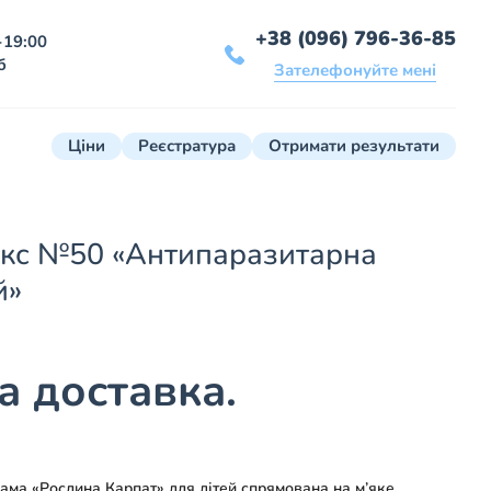
+38 (096) 796-36-85
-19:00
б
Зателефонуйте мені
Ціни
Реєстратура
Отримати результати
кс №50 «Антипаразитарна
й»
 доставка.
ма «Рослина Карпат» для дітей спрямована на м’яке