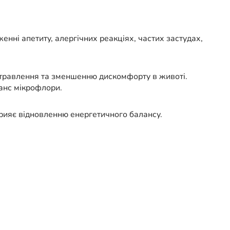
нні апетиту, алергічних реакціях, частих застудах,
 травлення та зменшенню дискомфорту в животі.
ланс мікрофлори.
прияє відновленню енергетичного балансу.