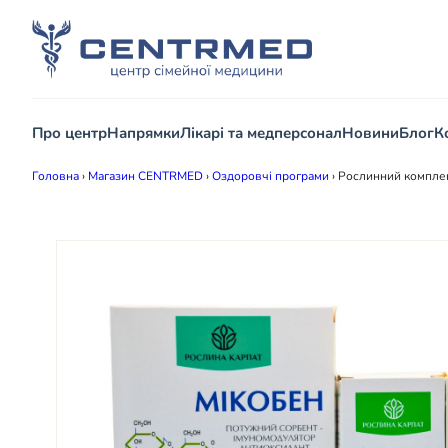
Про центр
Напрямки
Лікарі та медперсонал
Новини
Блог
К
Головна
›
Магазин CENTRMED
›
Оздоровчі програми
›
Рослинний комплек