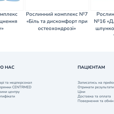
омплекс
Рослинний комплекс №7
Рослин
іцнення
«Біль та дискомфорт при
№16 «Дл
у»
остеохондрозі»
шлунко
О НАС
ПАЦІЄНТАМ
арі та медперсонал
Записатись на прийо
прямки CENTRMED
Отримати результати 
ини центру
Ціни
тифікати
Доставка та оплата
Повернення та обмін