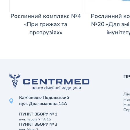
Рослинний комплекс №4
Рослинний к
«При грижах та
№20 «Для зм
протрузіях»
імунітет
ПР
Лік
Кам’янець-Подільський
На
вул. Драгоманова 14А
Нов
Сер
ПУНКТ ЗБОРУ № 1
вул. Героїв УПА 15
ПУНКТ ЗБОРУ № 3
вул. Миру 2