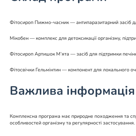
Фітосироп Пижмо-часник — антипаразитарний засіб для
Мікобен — комплекс для детоксикації організму, підтри
Фітосироп Артишок М’ята — засіб для підтримки печінк
Фітосвічки Гельмінтин — компонент для локального оч
Важлива інформація
Комплексна програма має природне походження та спря
особливостей організму та регулярності застосування.