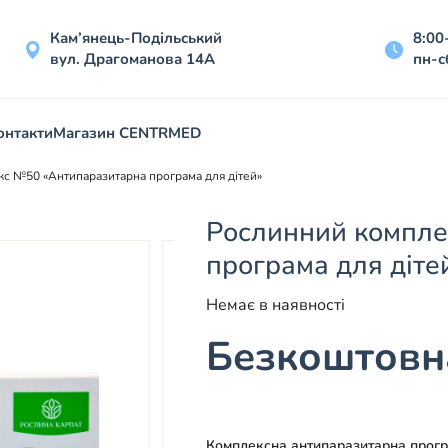
Кам’янець-Подільський
8:00
вул. Драгоманова 14А
пн-с
онтакти
Магазин CENTRMED
с №50 «Антипаразитарна програма для дітей»
Рослинний компле
програма для діте
Немає в наявності
Безкоштовна
Комплексна антипаразитарна програ