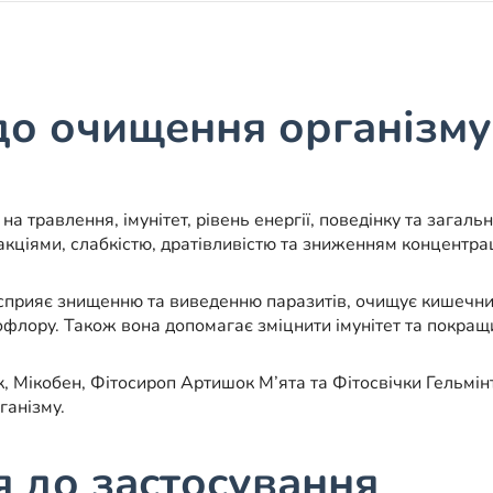
до очищення організму
 на травлення, імунітет, рівень енергії, поведінку та зага
кціями, слабкістю, дратівливістю та зниженням концентрац
сприяє знищенню та виведенню паразитів, очищує кишечник 
офлору. Також вона допомагає зміцнити імунітет та покращ
, Мікобен, Фітосироп Артишок М’ята та Фітосвічки Гельмі
ганізму.
я до застосування