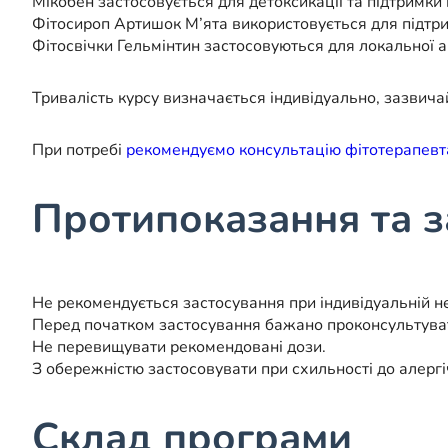
Мікобен застосовується для детоксикації та підтримки 
Фітосироп Артишок М’ята використовується для підтри
Фітосвічки Гельмінтин застосовуються для локальної а
Тривалість курсу визначається індивідуально, зазвича
При потребі
рекомендуємо консультацію фітотерапевт
Протипоказання та 
Не рекомендується застосування при індивідуальній н
Перед початком застосування бажано проконсультуват
Не перевищувати рекомендовані дози.
З обережністю застосовувати при схильності до алергі
Склад програми