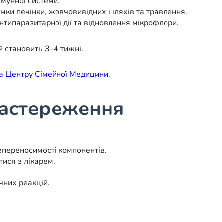
імунної системи.
мки печінки, жовчовивідних шляхів та травлення.
нтипаразитарної дії та відновлення мікрофлори.
й становить 3–4 тижні.
а Центру Сімейної Медицини.
застереження
епереносимості компонентів.
ися з лікарем.
чних реакцій.