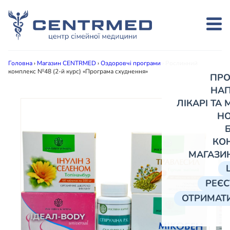
Головна
›
Магазин CENTRMED
›
Оздоровчі програми
›
Рослинний
комплекс №48 (2-й курс) «Програма схуднення»
ПРО
НА
ЛІКАРІ ТА
Н
КО
МАГАЗИ
РЕЄС
ОТРИМАТИ