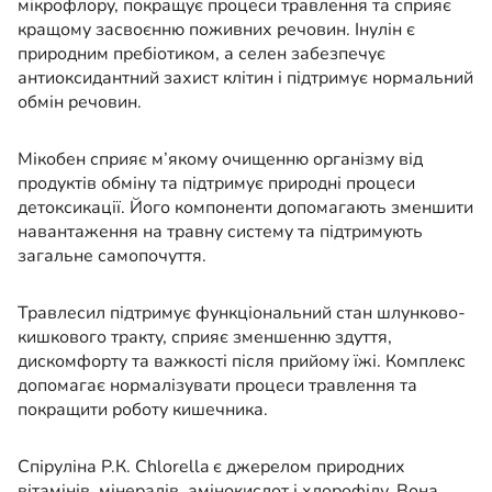
мікрофлору, покращує процеси травлення та сприяє
кращому засвоєнню поживних речовин. Інулін є
природним пребіотиком, а селен забезпечує
антиоксидантний захист клітин і підтримує нормальний
обмін речовин.
Мікобен сприяє м’якому очищенню організму від
продуктів обміну та підтримує природні процеси
детоксикації. Його компоненти допомагають зменшити
навантаження на травну систему та підтримують
загальне самопочуття.
Травлесил підтримує функціональний стан шлунково-
кишкового тракту, сприяє зменшенню здуття,
дискомфорту та важкості після прийому їжі. Комплекс
допомагає нормалізувати процеси травлення та
покращити роботу кишечника.
Спіруліна Р.К. Chlorella є джерелом природних
вітамінів, мінералів, амінокислот і хлорофілу. Вона