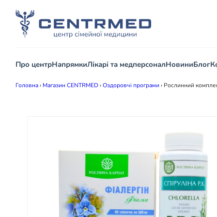
Про центр
Напрямки
Лікарі та медперсонал
Новини
Блог
К
Головна
›
Магазин CENTRMED
›
Оздоровчі програми
›
Рослинний комплек