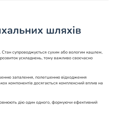
ихальних шляхів
ій. Стан супроводжується сухим або вологим кашлем,
 розвиток ускладнень, тому важливо своєчасно
ншенню запалення, полегшенню відходження
ькох компонентів досягається комплексний вплив на
 доповнюють дію один одного, формуючи ефективний