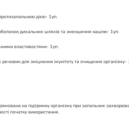
протизапальною дією- 1уп.
 оболонок дихальних шляхів та зменшення кашлю- 1уп.
ічними властивостями- 1уп.
х речовин для зміцнення імунітету та очищення організму- 
ямована на підтримку організму при запальних захворюва
ості початку використання.