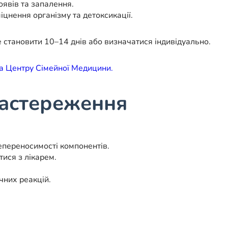
оявів та запалення.
іцнення організму та детоксикації.
е становити 10–14 днів або визначатися індивідуально.
а Центру Сімейної Медицини.
застереження
епереносимості компонентів.
ися з лікарем.
чних реакцій.