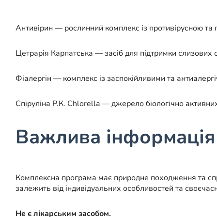
Антивірин — рослинний комплекс із противірусною та 
Цетрарія Карпатська — засіб для підтримки слизових
Фіалергін — комплекс із заспокійливими та антиалерг
Спіруліна Р.К. Chlorella — джерело біологічно активни
Важлива інформація
Комплексна програма має природне походження та спр
залежить від індивідуальних особливостей та своєчасн
Не є лікарським засобом.