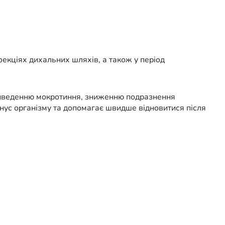
фекціях дихальних шляхів, а також у період
виведенню мокротиння, зниженню подразнення
нус організму та допомагає швидше відновитися після