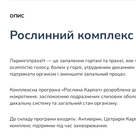
ОПИС
Рослинний комплекс
Ларинготрахеїт — це запалення гортані та трахеї, яке
осиплістю голосу, болем у горлі, утрудненим дихання
підтримати організм і зменшити запальний процес.
Комплексна програма «Рослина Карпат» розроблена дл
мокротиння, заспокоєнню подразнених слизових оболо
дихальну систему та загальний стан організму.
До складу програми входять: Антивірин, Цетрарія Карп
комплекс підтримки під час захворювання.