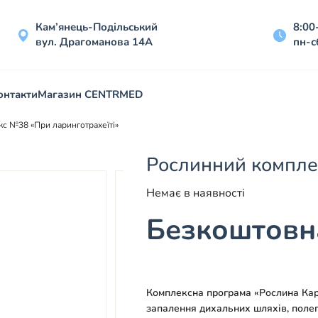
Кам’янець-Подільський
8:00
вул. Драгоманова 14А
пн-с
онтакти
Магазин CENTRMED
с №38 «При ларинготрахеїті»
Рослинний компле
Немає в наявності
Безкоштовна
Комплексна програма «Рослина Кар
запалення дихальних шляхів, полег