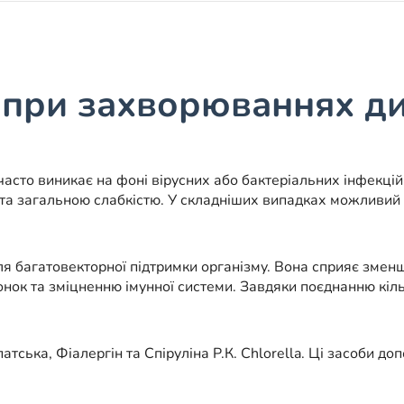
 при захворюваннях д
 часто виникає на фоні вірусних або бактеріальних інфекц
м та загальною слабкістю. У складніших випадках можливий
я багатовекторної підтримки організму. Вона сприяє зме
нок та зміцненню імунної системи. Завдяки поєднанню кіл
атська, Фіалергін та Спіруліна Р.К. Chlorella. Ці засоби