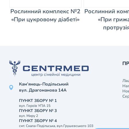
Рослинний комплекс №2
Рослинний ком
«При цукровому діабеті»
«При грижа
протрузі
ПР
Лік
Кам’янець-Подільський
На
вул. Драгоманова 14А
Нов
Сер
ПУНКТ ЗБОРУ № 1
вул. Героїв УПА 15
ПУНКТ ЗБОРУ № 3
вул. Миру 2
ПУНКТ ЗБОРУ № 4
смт. Скала-Подільська, вул.Грушевського 103