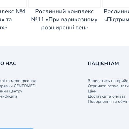
плекс №4
Рослинний комплекс
Рослинн
х та
№11 «При варикозному
«Підтрим
ях»
розширенні вен»
О НАС
ПАЦІЄНТАМ
арі та медперсонал
Записатись на прийо
прямки CENTRMED
Отримати результати 
ини центру
Ціни
тифікати
Доставка та оплата
Повернення та обмін