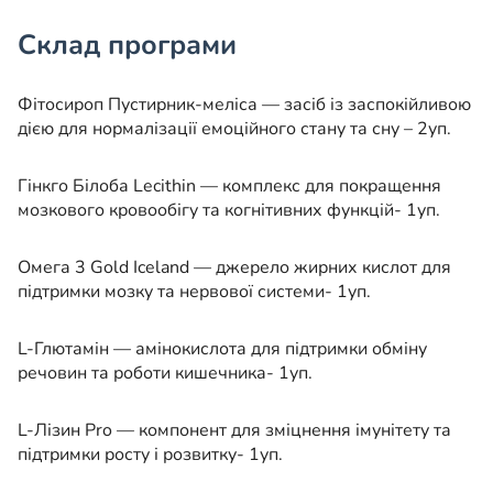
Склад програми
Фітосироп Пустирник-меліса — засіб із заспокійливою
дією для нормалізації емоційного стану та сну – 2уп.
Гінкго Білоба Lecithin — комплекс для покращення
мозкового кровообігу та когнітивних функцій- 1уп.
Омега 3 Gold Iceland — джерело жирних кислот для
підтримки мозку та нервової системи- 1уп.
L-Глютамін — амінокислота для підтримки обміну
речовин та роботи кишечника- 1уп.
L-Лізин Pro — компонент для зміцнення імунітету та
підтримки росту і розвитку- 1уп.