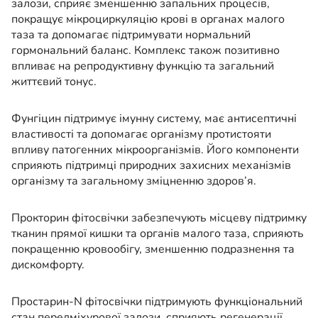
залози, сприяє зменшенню запальних процесів,
покращує мікроциркуляцію крові в органах малого
таза та допомагає підтримувати нормальний
гормональний баланс. Комплекс також позитивно
впливає на репродуктивну функцію та загальний
життєвий тонус.
Фунгіцин підтримує імунну систему, має антисептичні
властивості та допомагає організму протистояти
впливу патогенних мікроорганізмів. Його компоненти
сприяють підтримці природних захисних механізмів
організму та загальному зміцненню здоров’я.
Прокторин фітосвічки забезпечують місцеву підтримку
тканин прямої кишки та органів малого таза, сприяють
покращенню кровообігу, зменшенню подразнення та
дискомфорту.
Простарин-N фітосвічки підтримують функціональний
стан передміхурової залози, сприяють регенерації