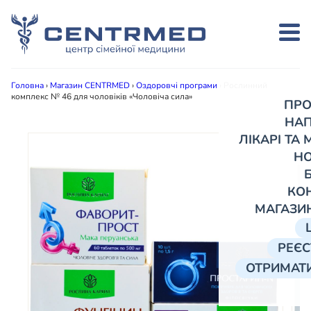
Головна
›
Магазин CENTRMED
›
Оздоровчі програми
›
Рослинний
комплекс № 46 для чоловіків «Чоловіча сила»
ПРО
НА
ЛІКАРІ ТА
Н
КО
МАГАЗИ
РЕЄС
ОТРИМАТИ