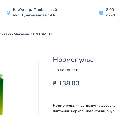
Кам’янець-Подільський
8:00
вул. Драгоманова 14А
пн-с
онтакти
Магазин CENTRMED
Нормопульс
1 в наявності
₴
138,00
Нормопульс
— це дієтична добавка
підтримки нормального функціонува