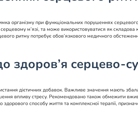
имка організму при функціональних порушеннях серцевого р
у серцевому м’язі, та може використовуватися як складова
евого ритму потребує обов’язкового медичного обстеженн
до здоров’я серцево-с
истання дієтичних добавок. Важливе значення мають збала
ншення впливу стресу. Рекомендовано також обмежити вжив
здорового способу життя та комплексної терапії, призначе