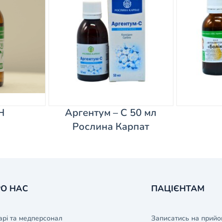
Н
Аргентум – С 50 мл
Рослина Карпат
О НАС
ПАЦІЄНТАМ
арі та медперсонал
Записатись на прийо