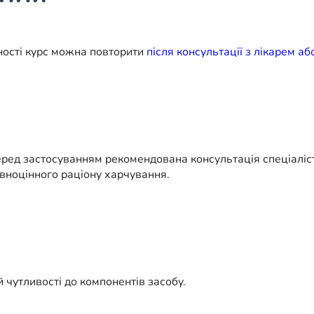
ності курс можна повторити
після консультації з лікарем а
Перед застосуванням рекомендована консультація спеціалі
овноцінного раціону харчування.
й чутливості до компонентів засобу.