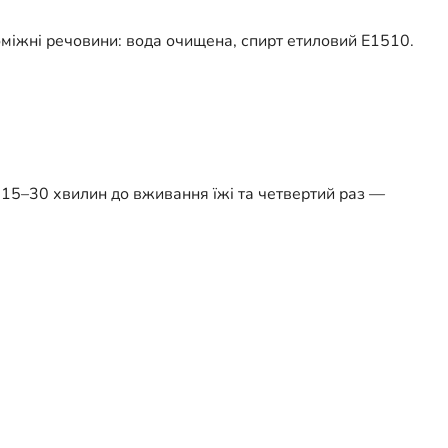
поміжні речовини: вода очищена, спирт етиловий Е1510.
а 15–30 хвилин до вживання їжі та четвертий раз —