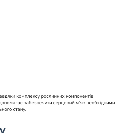
Завдяки комплексу рослинних компонентів
 допомагає забезпечити серцевий м’яз необхідними
ного стану.
у