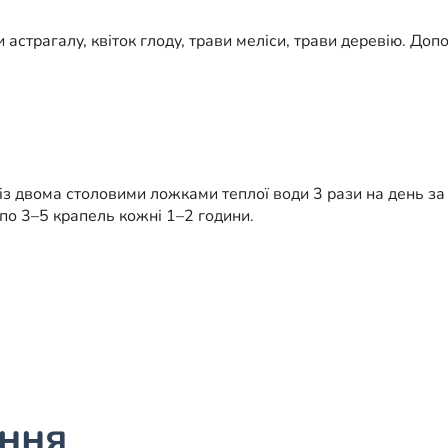
 астрагалу, квіток глоду, трави меліси, трави деревію. До
 із двома столовими ложками теплої води 3 рази на день з
по 3–5 крапель кожні 1–2 години.
ання