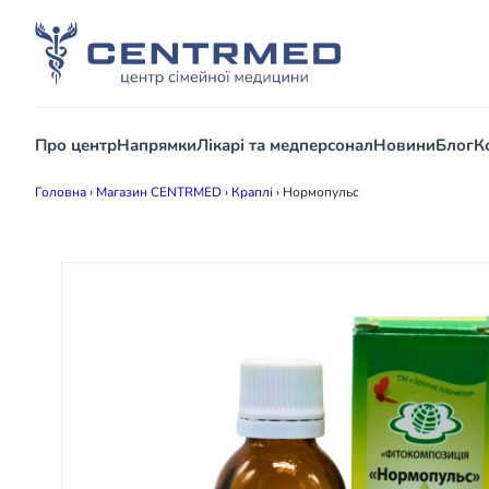
Про центр
Напрямки
Лікарі та медперсонал
Новини
Блог
К
Головна
›
Магазин CENTRMED
›
Краплі
›
Нормопульс