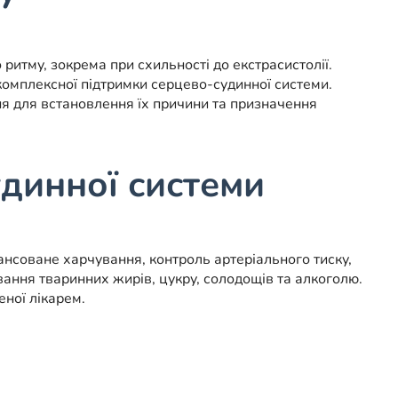
итму, зокрема при схильності до екстрасистолії.
 комплексної підтримки серцево-судинної системи.
я для встановлення їх причини та призначення
удинної системи
нсоване харчування, контроль артеріального тиску,
ання тваринних жирів, цукру, солодощів та алкоголю.
ної лікарем.