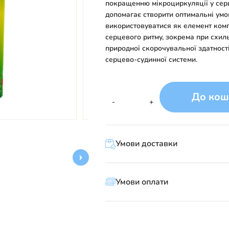
покращенню мікроциркуляції у серце
допомагає створити оптимальні умов
використовуватися як елемент ком
серцевого ритму, зокрема при схиль
природної скорочувальної здатност
серцево-судинної системи.
До кош
Нормопульс
-
+
кількість
Умови доставки
Умови оплати