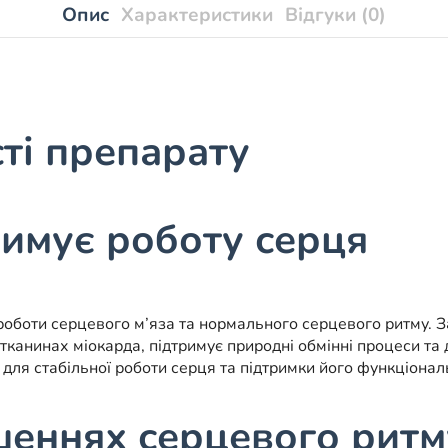
Опис
Характеристики
Відгуки (0)
сті препарату
имує роботу серця
роботи серцевого м’яза та нормального серцевого ритму. 
тканинах міокарда, підтримує природні обмінні процеси та
ля стабільної роботи серця та підтримки його функціональ
шеннях серцевого ритм