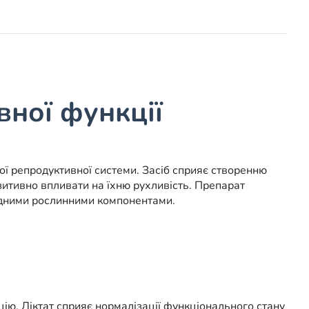
вної функції
ї репродуктивної системи. Засіб сприяє створенню
зитивно впливати на їхню рухливість. Препарат
родними рослинними компонентами.
цію. Ліктат сприяє нормалізації функціонального стану