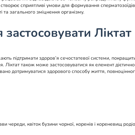
а створює сприятливі умови для формування сперматозоїді
і та загального зміцнення організму.
 застосовувати Ліктат
ають підтримати здоров’я сечостатевої системи, покращит
. Ліктат також може застосовуватися як елемент дієтичного
ано дотримуватися здорового способу життя, повноцінного
ави череди, квіток бузини чорної, коренів і кореневищ роді