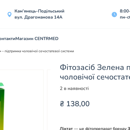
Кам’янець-Подільський
8:00
вул. Драгоманова 14А
пн-с
онтакти
Магазин CENTRMED
» – підтримка чоловічої сечостатевої системи
Фітозасіб Зелена п
чоловічої сечостат
2 в наявності
₴
138,00
Ліктат
— це фітопрепарат бренду
З