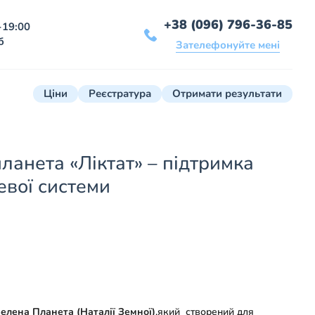
+38 (096) 796-36-85
-19:00
б
Зателефонуйте мені
Ціни
Реєстратура
Отримати результати
ланета «Ліктат» – підтримка
евої системи
елена Планета (Наталії Земної)
,який створений для