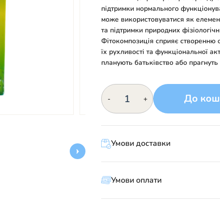
підтримки нормального функціонува
може використовуватися як елемен
та підтримки природних фізіологічн
Фітокомпозиція сприяє створенню о
їх рухливості та функціональної ак
планують батьківство або прагнуть
Фітозасіб
До кош
-
+
Зелена
планета
«Ліктат»
-
підтримка
Умови доставки
чоловічої
сечостатевої
системи
Умови оплати
кількість