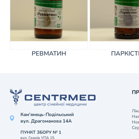
РЕВМАТИН
ПАРКІСТ
ПР
Лік
Кам’янець-Подільський
На
вул. Драгоманова 14А
Нов
Сер
ПУНКТ ЗБОРУ № 1
вул. Героїв УПА 15