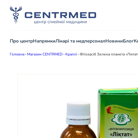
Про центр
Напрямки
Лікарі та медперсонал
Новини
Блог
К
Головна
›
Магазин CENTRMED
›
Краплі
›
Фітозасіб Зелена планета «Ліктат