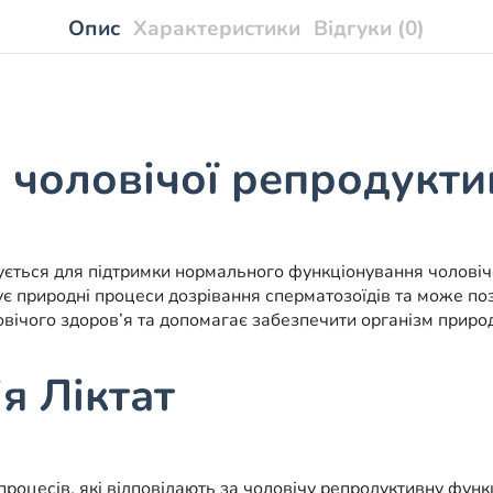
Опис
Характеристики
Відгуки (0)
 чоловічої репродукти
ується для підтримки нормального функціонування чоловічо
ує природні процеси дозрівання сперматозоїдів та може по
ловічого здоров’я та допомагає забезпечити організм при
я Ліктат
процесів, які відповідають за чоловічу репродуктивну функ