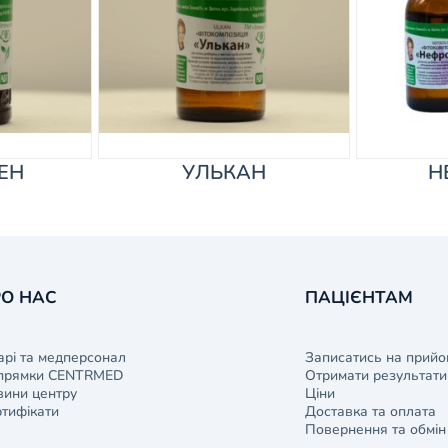
ЕН
УЛЬКАН
Н
О НАС
ПАЦІЄНТАМ
арі та медперсонал
Записатись на прийо
прямки CENTRMED
Отримати результати 
ини центру
Ціни
тифікати
Доставка та оплата
Повернення та обмін